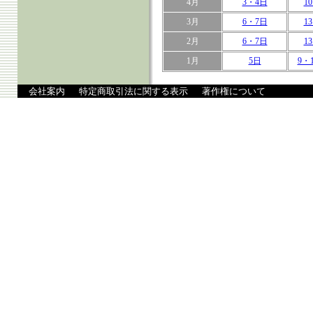
4月
3・4日
1
3月
6・7日
1
2月
6・7日
1
1月
5日
9・
会社案内
特定商取引法に関する表示
著作権について