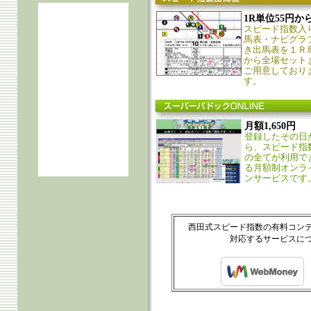
1R単位55円か
スピード指数入
馬表・ナビグラ
き出馬表を１Ｒ
から全場セット
ご用意しており
す。
月額1,650円
登録したその日
ら、スピード指
の全てが利用で
る月額制オンラ
ンサービスです
西田式スピード指数の有料コン
対応するサービスに