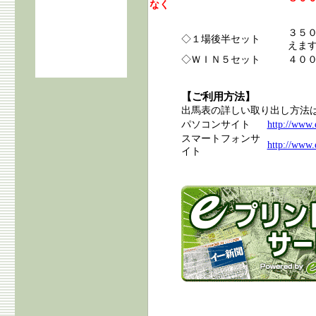
なく
３５
◇１場後半セット
えま
◇ＷＩＮ５セット
４０
【ご利用方法】
出馬表の詳しい取り出し方法
パソコンサイト
http://www.e
スマートフォンサ
http://www.
イト