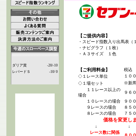
【ご提供内容】
・スピード指数入り出馬表（
・ナビグラフ（１枚）
・Ａ３サイズ １色
ダリア賞
-20/-10
【ご利用料金】
税込
レパードＳ
-10/ 0
１０
◇１レース単位
※新
◇１場セット
１１レース以上の
９６
場合
１０レースの場合
９０
９レースの場合
８５
８レースの場合
７５
価格を変更しま
↓
↓
レース数に関係
８０