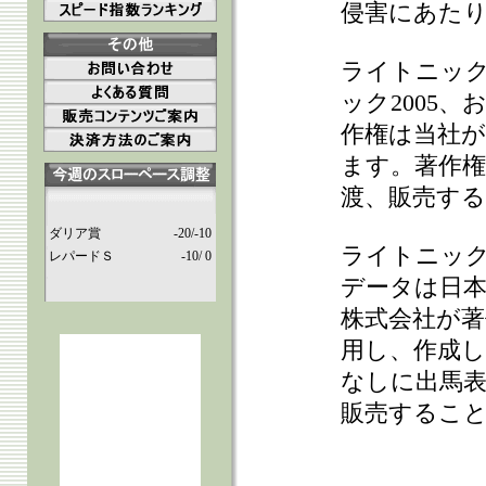
侵害にあた
ライトニッ
ック2005
作権は当社
ます。著作権
渡、販売す
ダリア賞
-20/-10
ライトニッ
レパードＳ
-10/ 0
データは日本
株式会社が
用し、作成
なしに出馬表
販売するこ