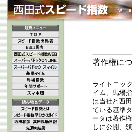
著作権に
ライトニッ
イム、馬場
は当社と西
ている基準
ータは著作
しに公開、頒