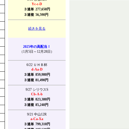
Yc-c-D
３連単
277,650円
３連複
56,590円
続きを見る
2025年の高配当！
（1月5日～12月28日）
6/22 ＵＨＢ杯
d-Aa-D
３連単
859,980円
３連複
81,490円
9/27 シリウスS
Cb-A-b
３連単
823,380円
３連複
85,240円
9/21 中山12R
a-Ca-Xa
３連単
799,310円