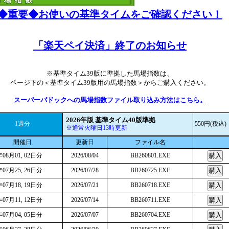
◆重要◆お使いの基準タイムをご確認ください！
「楽天ペイ決済」終了のお知らせ
※基準タイム39版に準拠した馬場指数は、
ページ下の＜基準タイム39版用の馬場指数＞からご購入ください。
スーパーパドックへの馬場指数ファイル取り込み方法はこちら。
2026年版 基準タイム40版準拠
1週分
550円(税込)
※通常火曜日13時更新
開催日
更新日
ファイル名
年08月01, 02日分
2026/08/04
BB260801.EXE
年07月25, 26日分
2026/07/28
BB260725.EXE
年07月18, 19日分
2026/07/21
BB260718.EXE
年07月11, 12日分
2026/07/14
BB260711.EXE
年07月04, 05日分
2026/07/07
BB260704.EXE