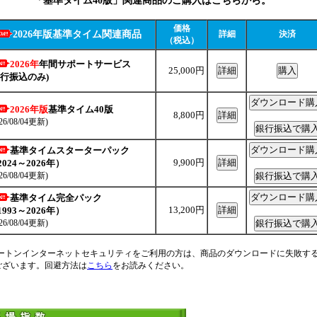
「基準タイム40版」関連商品のご購入はこちらから。
価格
2026年版基準タイム関連商品
詳細
決済
（税込）
2026年
年間サポートサービス
25,000円
行振込のみ)
2026年版
基準タイム40版
8,800円
6/08/04更新)
基準タイムスターターパック
9,900円
024～2026年）
6/08/04更新)
基準タイム完全パック
13,200円
993～2026年）
6/08/04更新)
ートンインターネットセキュリティをご利用の方は、商品のダウンロードに失敗す
ございます。回避方法は
こちら
をお読みください。