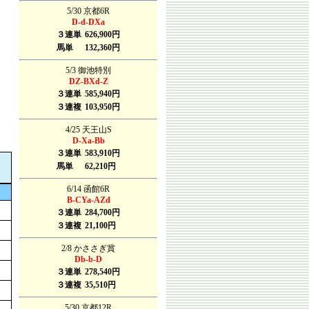
5/30 京都6R
D-d-DXa
３連単
626,900円
馬単
132,360円
5/3 御池特別
DZ-BXd-Z
３連単
585,940円
３連複
103,950円
4/25 天王山S
D-Xa-Bb
３連単
583,910円
馬単
62,210円
6/14 函館6R
B-CYa-AZd
３連単
284,700円
３連複
21,100円
2/8 かささぎ賞
Db-b-D
３連単
278,540円
３連複
35,510円
5/30 京都12R