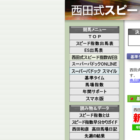
西田
す。
商品