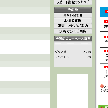
(銀
(202
ダリア賞
-20/-10
（2
レパードＳ
-10/ 0
(202
（1
(202
ノ
合が