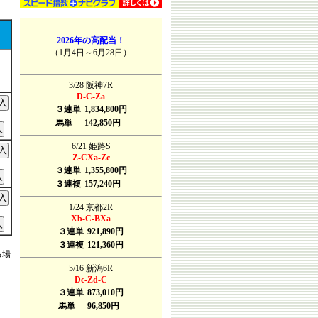
2026年の高配当！
（1月4日～6月28日）
3/28 阪神7R
D-C-Za
３連単
1,834,800円
馬単
142,850円
6/21 姫路S
Z-CXa-Zc
３連単
1,355,800円
３連複
157,240円
1/24 京都2R
Xb-C-BXa
３連単
921,890円
３連複
121,360円
る場
5/16 新潟6R
Dc-Zd-C
３連単
873,010円
馬単
96,850円