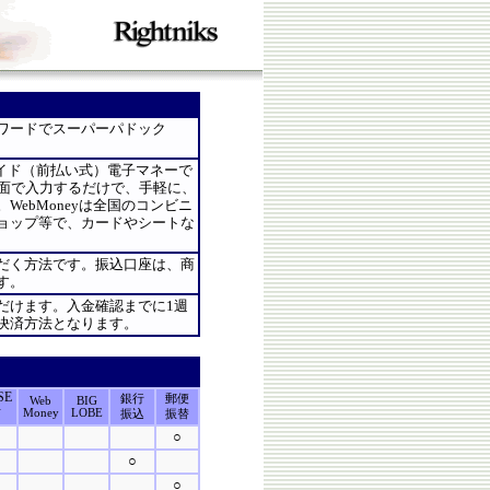
スワードでスーパーパドック
ペイド（前払い式）電子マネーで
画面で入力するだけで、手軽に、
ebMoneyは全国のコンビニ
ョップ等で、カードやシートな
だく方法です。振込口座は、商
す。
だけます。入金確認までに1週
決済方法となります。
SE
銀行
郵便
Web
BIG
店
Money
LOBE
振込
振替
○
○
○