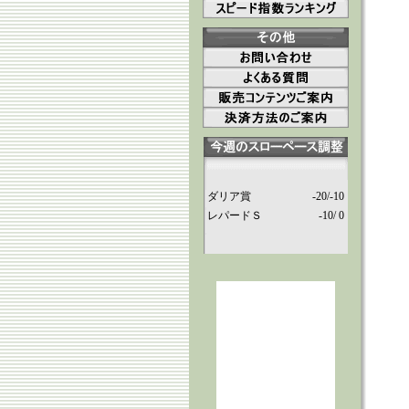
ダリア賞
-20/-10
レパードＳ
-10/ 0