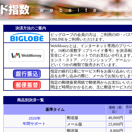
決済方法のご案内
ビッグローブの会員の方は、ご利用のID・パ
ONLINEをご利用いただけます。
WebMoneyとは、インターネット専用のプリ
す。16桁の英数字（プリペイド番号）を決済
安全にインターネットでのお支払いが行えます。W
エンス・ストア、パソコンショップ、ゲームシ
どいくつかの種類で販売されています。
指定の銀行口座にサービス料をお振り込みいた
品をお申し込みの際に、メールでお知らせしま
指定の郵便振替用紙で郵便局からお支払いいた
間ほど時間がかかるため、主に郵送サービスの
商品別決済一覧
BA
価格（税
基準タイム
込）
郵送版
40,000円
2026年
年間サポート
メール版
25,000円
郵送版
8,800円