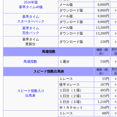
2026年版
メール版
8,800円
基準タイム40版
ダウンロード版
8,800円
○
メール版
9,900円
基準タイム
スターターパック
ダウンロード版
9,900円
○
メール版
13,200円
基準タイム
完全パック
ダウンロード版
13,200円
○
基準タイム
ダウンロード版
220円
○
更新分
BA
価格（税
馬場指数
込）
馬場指数
１週分
550円
○
BA
価格（税
スピード指数出馬表
込）
１レース
55円
○
後半４レース
187円
○
１日分（１場）
495円
○
スピード指数入り
出馬表
１日分（２場）
825円
○
１日分（３場）
1,210円
○
ＷＩＮ５セット
264円
○
１レース
88円
○