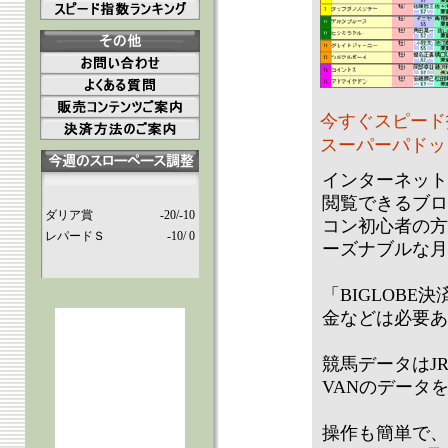
今すぐスピード
スーパーパドック
インターネット
閲覧できるブロ
ダリア賞
-20/-10
コン初心者の方
レパードＳ
-10/ 0
ーズナブルな月
「BIGLOB
金などは必要あ
競馬データはJ
VANのデータ
操作も簡単で、