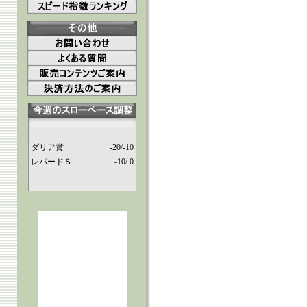
ダリア賞
-20/-10
レパードＳ
-10/ 0