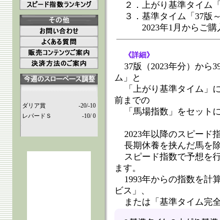
２．上がり基準タイム「37
３．基準タイム「37版
2023年1月からご購
《詳細》
37版（2023年分）から
ム」と
「上がり基準タイム」
前までの
ダリア賞
-20/-10
「馬場指数」をセット
レパードＳ
-10/ 0
2023年以降のスピー
長期休養を挟んだ馬を
スピード指数で予想を
ます。
1993年からの指数を
ビス」、
または「基準タイム完