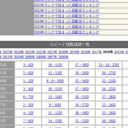
2021年ランクで決まった高配当ランキング
2022年ランクで決まった高配当ランキング
2023年ランクで決まった高配当ランキング
2024年ランクで決まった高配当ランキング
2025年ランクで決まった高配当ランキング
2026年ランクで決まった高配当ランキング
スピード指数成績一覧
年
2025年
2024年
2023年
2022年
2021年
2020年
2019年
2018年
2017年
2016年
2015年
2
年
2011年
2010年
2009年
2008年
2007年
2006年
12月
3・4日
10・11日
17・18日
23・24・25日
11月
5・6日
12・13日
19・20日
26・27日
10月
1・2日
8・9・10日
15・16日
22・23日
9月
3・4日
10・11日
17・18日
24・25日
8月
6・7日
13・14日
20・21日
27・28日
7月
2・3日
9・10日
16・17日
23・24日
6月
4・5日
11・12日
18・19日
25・26日
5月
7・8日
14・15日
21・22日
28・29日