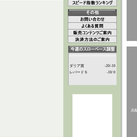
ダリア賞
-20/-10
レパードＳ
-10/ 0
高配