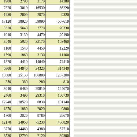
1980
2790
3170
14380
2320
3010
16530
66220
1280
2000
2070
9320
17120
38920
59090
507610
3550
5640
2770
20330
1910
3130
4470
20190
3540
5920
32170
158460
1100
1540
4450
12220
1590
1860
3130
11160
1820
4410
14640
74410
6800
14040
34320
314340
10500
25130
186800
1237200
350
380
280
810
3610
6480
29810
124670
2460
3490
29310
106730
12240
28520
6830
101140
1870
1880
2020
9800
1700
2020
9780
29670
12170
24950
75230
458820
3770
14460
4380
57710
3530
12790
2120
30300