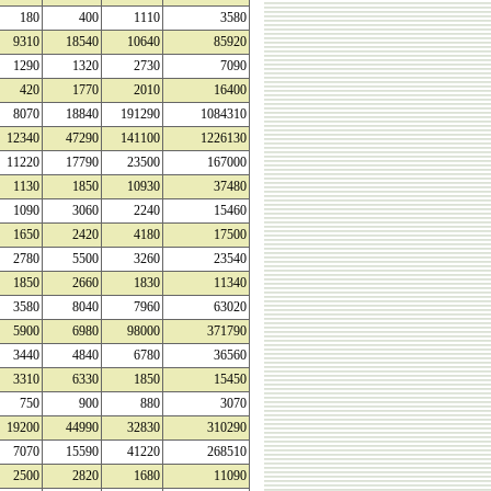
180
400
1110
3580
9310
18540
10640
85920
1290
1320
2730
7090
420
1770
2010
16400
8070
18840
191290
1084310
12340
47290
141100
1226130
11220
17790
23500
167000
1130
1850
10930
37480
1090
3060
2240
15460
1650
2420
4180
17500
2780
5500
3260
23540
1850
2660
1830
11340
3580
8040
7960
63020
5900
6980
98000
371790
3440
4840
6780
36560
3310
6330
1850
15450
750
900
880
3070
19200
44990
32830
310290
7070
15590
41220
268510
2500
2820
1680
11090