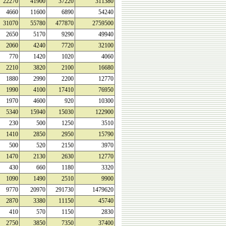
22270
41900
37220
311380
4660
11600
6890
54240
31070
55780
477870
2759500
2650
5170
9290
49940
2060
4240
7720
32100
770
1420
1020
4060
2210
3820
2100
16680
1880
2990
2200
12770
1990
4100
17410
76950
1970
4600
920
10300
5340
15940
15030
122900
230
500
1250
3510
1410
2850
2950
15790
500
520
2150
3970
1470
2130
2630
12770
430
660
1180
3320
1090
1490
2510
9900
9770
20970
291730
1479620
2870
3380
11150
45740
410
570
1150
2830
2750
3850
7350
37400