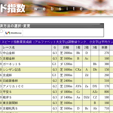
05年 スピード指数重賞成績（アルファベット大文字は調整値ランク、小文字は平均ラ
レース名
Ｇ
距離
1着
2着
3着
単勝
05
中山金杯
Ｇ3
芝 2000m
Bb
D
270
05
京都金杯
Ｇ3
芝 1600m
B
Ac
160
09
ガーネットＳ
G3
ダ 1200m
Bb
380
10
シンザン記念
Ｇ3
芝 1600m
CXa
A
Db
150
16
京成杯
G3
芝 2000m
Zd
260
16
日経新春杯
Ｇ2
芝 2400m
510
23
アメリカＪＣＣ
Ｇ2
芝 2200m
AYb
Za
DX
170
23
平安Ｓ
Ｇ3
ダ 1800m
Cc
AZc
800
29
根岸Ｓ
Ｇ3
ダ 1400m
Aa
DZd
CZ
180
30
東京新聞杯
Ｇ3
芝 1600m
B
160
30
京都牝馬Ｓ
Ｇ3
芝 1600m
D
Bc
Ab
710