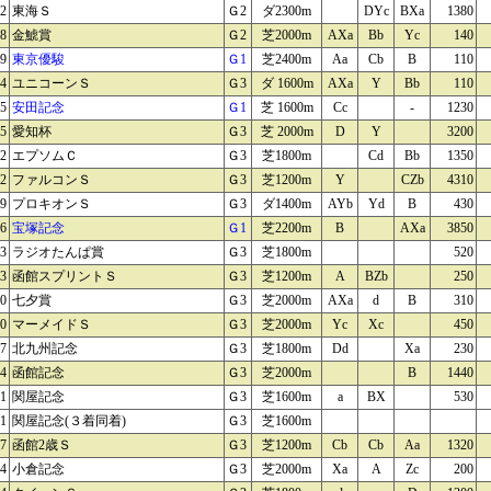
22
東海Ｓ
Ｇ2
ダ2300m
DYc
BXa
1380
28
金鯱賞
Ｇ2
芝2000m
AXa
Bb
Yc
140
29
東京優駿
Ｇ1
芝2400m
Aa
Cb
B
110
04
ユニコーンＳ
Ｇ3
ダ 1600m
AXa
Y
Bb
110
05
安田記念
Ｇ1
芝 1600m
Cc
-
1230
05
愛知杯
Ｇ3
芝 2000m
D
Y
3200
12
エプソムＣ
Ｇ3
芝1800m
Cd
Bb
1350
12
ファルコンＳ
Ｇ3
芝1200m
Y
CZb
4310
19
プロキオンＳ
Ｇ3
ダ1400m
AYb
Yd
B
430
26
宝塚記念
Ｇ1
芝2200m
B
AXa
3850
03
ラジオたんぱ賞
Ｇ3
芝1800m
520
03
函館スプリントＳ
Ｇ3
芝1200m
A
BZb
250
10
七夕賞
Ｇ3
芝2000m
AXa
d
B
310
10
マーメイドＳ
Ｇ3
芝2000m
Yc
Xc
450
17
北九州記念
Ｇ3
芝1800m
Dd
Xa
230
24
函館記念
Ｇ3
芝2000m
B
1440
31
関屋記念
Ｇ3
芝1600m
a
BX
530
31
関屋記念(３着同着)
Ｇ3
芝1600m
07
函館2歳Ｓ
Ｇ3
芝1200m
Cb
Cb
Aa
1320
14
小倉記念
Ｇ3
芝2000m
Xa
A
Zc
200