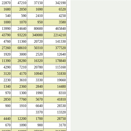
22870
47210
37150
342190
1680
2050
1690
6520
540
590
2410
4250
1000
1070
950
3580
13990
24640
80600
465840
43790
93220
340000
2214210
4760
11360
20720
141330
27260
68610
50310
377520
1920
3000
2520
12640
11390
28280
16320
178840
4290
7210
20780
115160
3120
4170
10940
51830
2230
3610
3330
19660
1340
2360
2840
14480
970
1300
1990
8310
2850
7760
5670
41810
900
1910
6640
28530
3370
13320
4440
12200
1700
28750
670
1090
900
3170