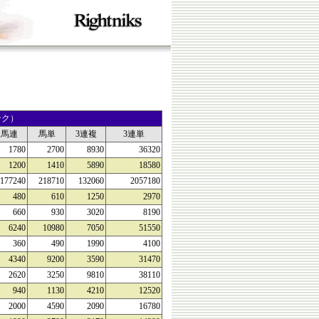
ンク）
馬連
馬単
3連複
3連単
1780
2700
8930
36320
1200
1410
5890
18580
177240
218710
132060
2057180
480
610
1250
2970
660
930
3020
8190
6240
10980
7050
51550
360
490
1990
4100
4340
9200
3590
31470
2620
3250
9810
38110
940
1130
4210
12520
2000
4590
2090
16780