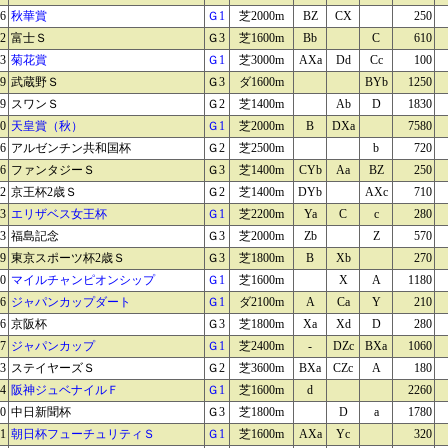
16
秋華賞
Ｇ1
芝2000m
BZ
CX
250
22
富士Ｓ
Ｇ3
芝1600m
Bb
C
610
23
菊花賞
Ｇ1
芝3000m
AXa
Dd
Cc
100
29
武蔵野Ｓ
Ｇ3
ダ1600m
BYb
1250
29
スワンＳ
Ｇ2
芝1400m
Ab
D
1830
30
天皇賞（秋）
Ｇ1
芝2000m
B
DXa
7580
06
アルゼンチン共和国杯
Ｇ2
芝2500m
b
720
06
ファンタジーＳ
Ｇ3
芝1400m
CYb
Aa
BZ
250
12
京王杯2歳Ｓ
Ｇ2
芝1400m
DYb
AXc
710
13
エリザベス女王杯
Ｇ1
芝2200m
Ya
C
c
280
13
福島記念
Ｇ3
芝2000m
Zb
Z
570
19
東京スポーツ杯2歳Ｓ
Ｇ3
芝1800m
B
Xb
270
20
マイルチャンピオンシップ
Ｇ1
芝1600m
X
A
1180
26
ジャパンカップダート
Ｇ1
ダ2100m
A
Ca
Y
210
26
京阪杯
Ｇ3
芝1800m
Xa
Xd
D
280
27
ジャパンカップ
Ｇ1
芝2400m
-
DZc
BXa
1060
03
ステイヤーズＳ
Ｇ2
芝3600m
BXa
CZc
A
180
04
阪神ジュベナイルＦ
Ｇ1
芝1600m
d
2260
10
中日新聞杯
Ｇ3
芝1800m
D
a
1780
11
朝日杯フューチュリティＳ
Ｇ1
芝1600m
AXa
Yc
320