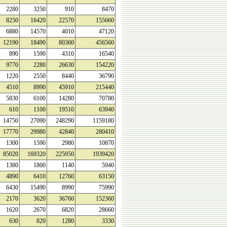
2280
3250
910
8470
8250
16420
22570
155660
6880
14570
4010
47120
12190
18490
80360
456560
890
1590
4310
16540
9770
2280
26630
154220
1220
2550
8440
36790
4510
8990
45910
215440
5830
6100
14280
70780
610
1100
19510
63940
14750
27090
248290
1159180
17770
29980
42840
280410
1300
1590
2980
10870
85020
169320
225950
1939420
1380
1800
1140
5940
4890
6410
12760
63150
6430
15490
8990
75990
2170
3620
36760
152360
1620
2670
6820
28660
630
820
1280
3330