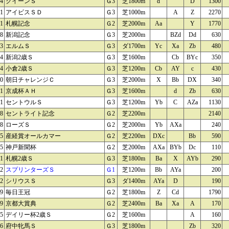
14
クイーンＳ
Ｇ3
芝1800m
d
D
1300
21
アイビスＳＤ
Ｇ3
芝1000m
A
Z
2270
21
札幌記念
Ｇ2
芝2000m
Aa
Y
1770
28
新潟記念
Ｇ3
芝2000m
BZd
Dd
630
03
エルムＳ
Ｇ3
ダ1700m
Yc
Xa
Zb
480
04
新潟2歳Ｓ
Ｇ3
芝1600m
Cb
BYc
350
04
小倉2歳Ｓ
Ｇ3
芝1200m
Cb
AY
c
430
10
朝日チャレンジＣ
Ｇ3
芝2000m
X
Bb
DX
340
11
京成杯ＡＨ
Ｇ3
芝1600m
d
Zb
630
11
セントウルＳ
Ｇ3
芝1200m
Yb
C
AZa
1130
18
セントライト記念
Ｇ2
芝2200m
2140
18
ローズＳ
Ｇ2
芝2000m
Yb
AXa
240
25
産経賞オールカマー
Ｇ2
芝2200m
DXc
Bb
590
25
神戸新聞杯
Ｇ2
芝2000m
AXa
BYb
Dc
110
01
札幌2歳Ｓ
Ｇ3
芝1800m
Ba
X
AYb
290
02
スプリンターズＳ
Ｇ1
芝1200m
Bb
AYa
200
02
シリウスＳ
Ｇ3
ダ1400m
AYa
D
190
09
毎日王冠
Ｇ2
芝1800m
Z
Cd
1790
09
京都大賞典
Ｇ2
芝2400m
Ba
Xa
A
170
15
デイリー杯2歳Ｓ
Ｇ2
芝1600m
A
160
16
府中牝馬Ｓ
Ｇ3
芝1800m
Zb
320