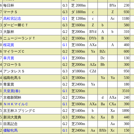
26
毎日杯
Ｇ3
芝 2000m
BYa
230
27
マーチＳ
Ｇ3
ダ 1800m
c
Z
930
27
高松宮記念
Ｇ1
芝 1200m
c
Ac
1180
03
ダービー卿ＣＴ
Ｇ3
芝1600m
Z
b
580
03
大阪杯
Ｇ2
芝2000m
BYd
A
b
310
09
ニュージーランドＴ
Ｇ2
芝1600m
DYb
B
500
10
桜花賞
Ｇ1
芝1600m
AXa
A
460
16
マイラーズＣ
Ｇ2
芝1600m
Ya
BZc
600
17
皐月賞
Ｇ1
芝2000m
Dc
130
24
フローラＳ
Ｇ2
芝2000m
AZa
Bb
300
24
アンタレスＳ
Ｇ3
ダ1800m
CZd
950
24
福島牝馬Ｓ
Ｇ3
芝1800m
Ya
Ya
530
30
青葉賞
Ｇ2
芝2400m
Ya
180
01
天皇賞(春)
Ｇ1
芝3200m
3510
07
京都新聞杯
Ｇ2
芝2200m
d
AXa
240
08
ＮＨＫマイルＣ
Ｇ1
芝1600m
AXa
Ba
CXa
390
15
京王杯スプリングＣ
Ｇ2
芝1400m
b
Xa
1890
15
新潟大賞典
Ｇ3
芝2000m
Ac
Xa
B
440
21
目黒記念
Ｇ2
芝2500m
Aa
360
22
優駿牝馬
Ｇ1
芝2400m
Aa
BXb
Xc
150