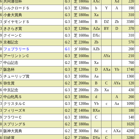
06
共同通信杯
Ｇ3
芝 1800m
AXc
Xd
220
06
シルクロードＳ
Ｇ3
芝 1200m
b
Y
A
190
06
小倉大賞典
Ｇ3
芝 1800m
Xa
310
13
ダイヤモンドＳ
Ｇ3
芝 3400m
B
DZ
Zb
3580
13
きさらぎ賞
Ｇ3
芝 1200m
AZa
BY
D
370
19
クイーンＣ
Ｇ3
芝 1600m
DXc
310
19
京都記念
Ｇ2
芝 2200m
Zb
570
20
フェブラリーＳ
Ｇ1
ダ 1600m
AZb
200
26
アーリントンＣ
Ｇ3
芝 1600m
AYa
210
27
中山記念
Ｇ2
芝 1800m
Xa
760
27
阪急杯
Ｇ3
芝 1200m
D
AXa
Yb
1740
05
チューリップ賞
Ｇ3
芝 1600m
Aa
1360
06
弥生賞
Ｇ2
芝 2000m
B
C
AYa
120
06
中京記念
Ｇ3
芝 2000m
Zb
Xa
430
12
中山牝馬Ｓ
Ｇ3
芝 1800m
d
A
260
13
クリスタルＣ
Ｇ3
芝 1200m
Yb
c
Aa
1090
13
フィリーズＲ
Ｇ2
芝 1400m
BXa
180
19
フラワーＣ
Ｇ3
芝 1800m
C
140
20
スプリングＳ
Ｇ2
芝 1800m
1020
20
阪神大賞典
Ｇ2
芝 3000m
Bd
c
AXa
4200
26
日経賞
Ｇ2
芝 2500m
DYa
C
3280