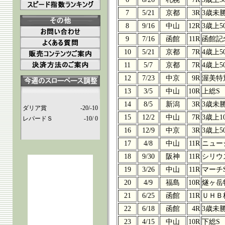
7
5/21
京都
3R
3歳未
8
9/16
中山
12R
3歳上5
9
7/16
函館
11R
函館記
10
5/21
京都
7R
4歳上5
11
5/7
京都
7R
4歳上5
12
7/23
中京
9R
渥美特
13
3/5
中山
10R
上総S
14
8/5
新潟
3R
3歳未
ダリア賞
-20/-10
15
12/2
中山
7R
3歳上1
レパードＳ
-10/ 0
16
12/9
中京
3R
3歳上5
17
4/8
中山
11R
ニュー
18
9/30
阪神
11R
シリウ
19
3/26
中山
11R
マーチ
20
4/9
福島
10R
燧ヶ岳
21
6/25
函館
11R
ＵＨＢ
22
6/18
函館
4R
3歳未
23
4/15
中山
10R
下総S