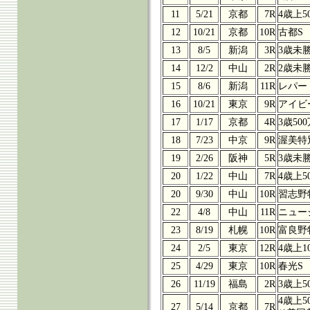
11
5/21
京都
7R
4歳上5
12
10/21
京都
10R
古都S
13
8/5
新潟
3R
3歳未
14
12/2
中山
2R
2歳未
15
8/6
新潟
11R
レパー
16
10/21
東京
9R
アイビ
17
1/17
京都
4R
3歳50
18
7/23
中京
9R
渥美特
19
2/26
阪神
5R
3歳未
20
1/22
中山
7R
4歳上5
20
9/30
中山
10R
習志野
22
4/8
中山
11R
ニュー
23
8/19
札幌
10R
富良野
24
2/5
東京
12R
4歳上1
25
4/29
東京
10R
春光S
26
11/19
福島
2R
3歳上5
4歳上5
27
5/14
京都
7R