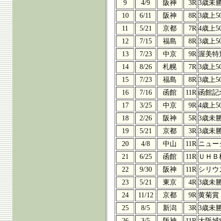
9
4/9
阪神
3R
3歳未
10
6/11
阪神
8R
3歳上5
11
5/21
京都
7R
4歳上5
12
7/15
福島
8R
3歳上5
13
7/23
中京
9R
渥美特
14
8/26
札幌
7R
3歳上5
15
7/23
福島
8R
3歳上5
16
7/16
函館
11R
函館記
17
3/25
中京
9R
4歳上5
18
2/26
阪神
5R
3歳未
19
5/21
京都
3R
3歳未
20
4/8
中山
11R
ニュー
21
6/25
函館
11R
ＵＨＢ
22
9/30
阪神
11R
シリウ
23
5/21
東京
4R
3歳未
24
11/12
京都
9R
黄菊賞
25
8/5
新潟
3R
3歳未
26
3/5
阪神
11R
大阪城