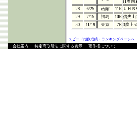
(1着同
28
6/25
函館
11R
ＵＨＢ
29
7/15
福島
10R
信夫山
30
11/19
東京
7R
3歳上5
スピード指数成績・ランキングページへ
会社案内
特定商取引法に関する表示
著作権について