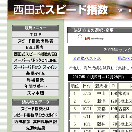
2017年
ラン
３連単ベスト30
馬単ベス
※地方、海外成績を減戦して集計し
2017年（1月5日～12月28日）
順位
日付
競馬場
R
1
3/26
中山
10R
常総S
2
8/6
新潟
12R
3歳上5
3
10/21
京都
10R
古都S
4
6/11
阪神
8R
3歳上5
5
10/1
阪神
7R
3歳上5
6
8/26
札幌
7R
3歳上5