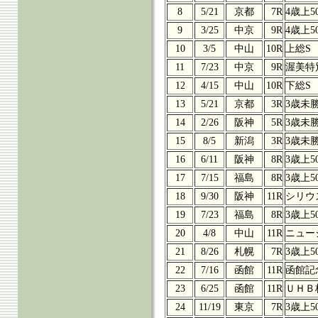
8
5/21
京都
7R
4歳上5
9
3/25
中京
9R
4歳上5
10
3/5
中山
10R
上総S
11
7/23
中京
9R
渥美特
12
4/15
中山
10R
下総S
13
5/21
京都
3R
3歳未
14
2/26
阪神
5R
3歳未
15
8/5
新潟
3R
3歳未
16
6/11
阪神
8R
3歳上5
17
7/15
福島
8R
3歳上5
18
9/30
阪神
11R
シリウ
19
7/23
福島
8R
3歳上5
20
4/8
中山
11R
ニュー
21
8/26
札幌
7R
3歳上5
22
7/16
函館
11R
函館記
23
6/25
函館
11R
ＵＨＢ
24
11/19
東京
7R
3歳上5