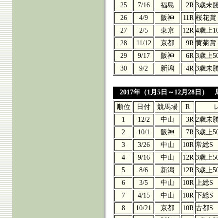
25
7/16
福島
2R
3歳未
26
4/9
阪神
11R
桜花賞
27
2/5
東京
12R
4歳上1
28
11/12
京都
9R
黄菊賞
29
9/17
阪神
6R
3歳上5
30
9/2
新潟
4R
3歳未
2017年（1月5日～12月28日） 
順位
日付
競馬場
R
1
12/2
中山
3R
2歳未
2
10/1
阪神
7R
3歳上5
3
3/26
中山
10R
常総S
4
9/16
中山
12R
3歳上5
5
8/6
新潟
12R
3歳上5
6
3/5
中山
10R
上総S
7
4/15
中山
10R
下総S
8
10/21
京都
10R
古都S