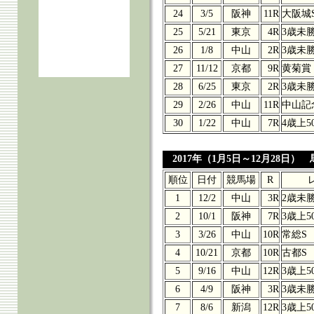
24
3/5
阪神
11R
大阪城
25
5/21
東京
4R
3歳未
26
1/8
中山
2R
3歳未
27
11/12
京都
9R
黄菊賞
28
6/25
東京
2R
3歳未
29
2/26
中山
11R
中山記
30
1/22
中山
7R
4歳上5
2017年（1月5日～12月28日） 
順位
日付
競馬場
R
1
12/2
中山
3R
2歳未
2
10/1
阪神
7R
3歳上5
3
3/26
中山
10R
常総S
4
10/21
京都
10R
古都S
5
9/16
中山
12R
3歳上5
6
4/9
阪神
3R
3歳未
7
8/6
新潟
12R
3歳上5