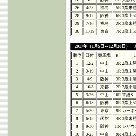
26
4/23
福島
5R
3歳未
28
9/17
阪神
6R
3歳上5
29
7/16
福島
2R
3歳未
30
11/19
東京
7R
3歳上5
2017年（1月5日～12月28日） 
順位
日付
競馬場
R
1
12/2
中山
3R
2歳未
2
3/19
中山
1R
3歳未
3
4/9
阪神
3R
3歳未
4
10/8
京都
2R
2歳未
5
3/26
中山
10R
常総S
6
6/18
阪神
8R
3歳上5
7
5/20
東京
9R
カーネ
8
6/18
函館
4R
3歳未
8
9/30
阪神
11R
シリウ
10
3/25
中京
9R
4歳上5