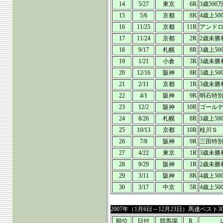
14
5/27
東京
6R
3歳500
15
5/6
京都
8R
4歳上50
16
11/25
京都
11R
アンド
17
11/24
京都
2R
2歳未勝
18
9/17
札幌
8R
3歳上50
19
1/21
小倉
3R
3歳未勝
20
12/16
阪神
8R
3歳上50
21
2/11
京都
1R
3歳未勝
22
4/1
阪神
9R
明石特
23
12/2
阪神
10R
ゴール
24
8/26
札幌
8R
3歳上50
25
10/13
京都
10R
桂川Ｓ
26
7/8
阪神
9R
三田特
27
4/22
東京
1R
3歳未勝
28
9/29
阪神
1R
2歳未勝
29
3/11
阪神
8R
4歳上50
30
3/17
中京
5R
4歳上50
2007年（1月6日～12月23日）馬連ベスト3
順位
日付
競馬場
R