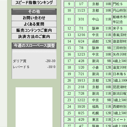
9
1/7
京都
10R
門松Ｓ
10
11/23
京都
10R
円山特別
船橋市市
11
3/31
中山
11R
年記念
12
7/1
阪神
11R
米子Ｓ
13
12/16
中京
11R
香嵐渓特
14
6/24
函館
12R
遊楽部特
15
7/8
阪神
9R
三田特別
16
12/23
中京
10R
矢作川特
ダリア賞
-20/-10
17
4/28
新潟
9R
4歳上50
レパードＳ
-10/ 0
18
1/20
小倉
12R
遠賀川特
19
7/21
新潟
11R
日本海Ｓ
20
10/13
京都
12R
3歳上10
21
2/18
京都
10R
琵琶湖特
22
7/28
新潟
11R
新潟日報
23
12/22
中京
9R
3歳上50
24
10/20
福島
11R
西郷特別
25
8/25
札幌
12R
3歳上50
26
4/29
東京
11R
スイート
27
4/7
阪神
12R
4歳上10