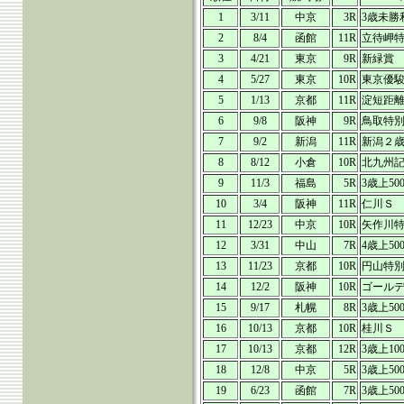
1
3/11
中京
3R
3歳未勝
2
8/4
函館
11R
立待岬
3
4/21
東京
9R
新緑賞
4
5/27
東京
10R
東京優
5
1/13
京都
11R
淀短距
6
9/8
阪神
9R
鳥取特
7
9/2
新潟
11R
新潟２
8
8/12
小倉
10R
北九州
9
11/3
福島
5R
3歳上50
10
3/4
阪神
11R
仁川Ｓ
11
12/23
中京
10R
矢作川
12
3/31
中山
7R
4歳上50
13
11/23
京都
10R
円山特
14
12/2
阪神
10R
ゴール
15
9/17
札幌
8R
3歳上50
16
10/13
京都
10R
桂川Ｓ
17
10/13
京都
12R
3歳上10
18
12/8
中京
5R
3歳上50
19
6/23
函館
7R
3歳上50