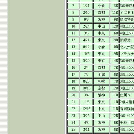
7
1/21
小倉
3R
3歳未勝
8
2/10
京都
11R
すばる
9
9/8
阪神
9R
鳥取特
10
2/24
中山
12R
4歳上10
11
3/3
中京
6R
4歳上50
12
4/21
東京
9R
新緑賞
13
8/12
小倉
10R
北九州
14
10/6
東京
9R
プラタ
15
5/20
東京
4R
3歳未勝
16
2/4
京都
7R
4歳上50
17
7/7
函館
8R
3歳上50
18
8/25
札幌
7R
3歳上50
19
10/13
京都
12R
3歳上10
20
3/4
阪神
11R
仁川Ｓ
21
11/3
東京
1R
2歳未勝
22
12/16
中京
11R
香嵐渓
23
3/25
中山
12R
4歳上10
24
4/8
阪神
8R
千種川
25
3/11
阪神
8R
4歳上50