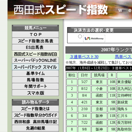
2007年
ランク
３連単ベスト30
馬単ベス
※地方、海外成績を減戦して集計してお
2007年（1月6日～12月23日）３連単ベスト
順位
日付
競馬場
R
1
5/27
東京
10R
東京優駿
2
8/12
小倉
10R
北九州記
3
8/4
函館
11R
立待岬特
4
4/21
東京
9R
新緑賞
5
2/10
京都
10R
飛鳥Ｓ
6
3/4
阪神
11R
仁川Ｓ
7
7/22
函館
12R
長万部特
8
9/8
阪神
9R
鳥取特別