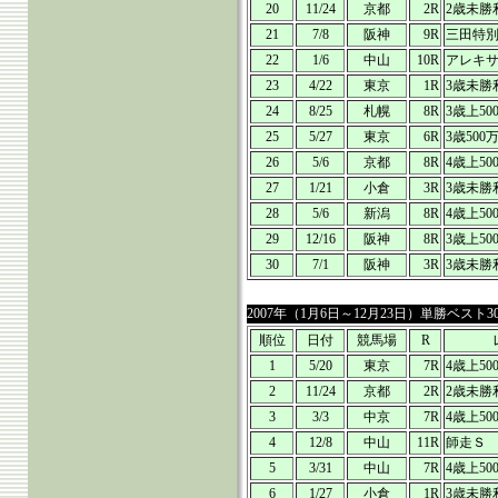
20
11/24
京都
2R
2歳未勝
21
7/8
阪神
9R
三田特
22
1/6
中山
10R
アレキ
23
4/22
東京
1R
3歳未勝
24
8/25
札幌
8R
3歳上50
25
5/27
東京
6R
3歳500
26
5/6
京都
8R
4歳上50
27
1/21
小倉
3R
3歳未勝
28
5/6
新潟
8R
4歳上50
29
12/16
阪神
8R
3歳上50
30
7/1
阪神
3R
3歳未勝
2007年（1月6日～12月23日）単勝ベスト3
順位
日付
競馬場
R
1
5/20
東京
7R
4歳上50
2
11/24
京都
2R
2歳未勝
3
3/3
中京
7R
4歳上50
4
12/8
中山
11R
師走Ｓ
5
3/31
中山
7R
4歳上50
6
1/27
小倉
1R
3歳未勝