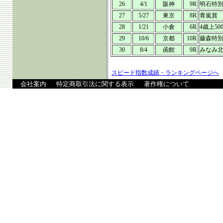
26
4/1
阪神
9R
明石特
27
5/27
東京
8R
青嵐賞
28
1/21
小倉
6R
4歳上50
29
10/6
京都
10R
藤森特
30
8/4
函館
9R
みなみ
スピード指数成績・ランキングページへ
会社案内
特定商取引法に関する表示
著作権について