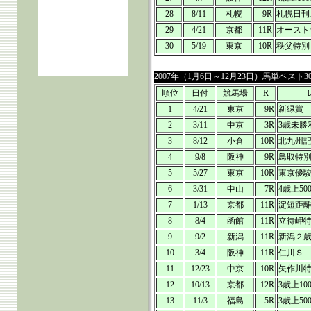
28
8/11
札幌
9R
札幌日刊
29
4/21
京都
11R
オースト
30
5/19
東京
10R
秩父特別
2007年（1月6日～12月23日）馬単ベスト3
順位
日付
競馬場
R
1
4/21
東京
9R
新緑賞
2
3/11
中京
3R
3歳未勝
3
8/12
小倉
10R
北九州
4
9/8
阪神
9R
鳥取特
5
5/27
東京
10R
東京優
6
3/31
中山
7R
4歳上50
7
1/13
京都
11R
淀短距
8
8/4
函館
11R
立待岬
9
9/2
新潟
11R
新潟２
10
3/4
阪神
11R
仁川Ｓ
11
12/23
中京
10R
矢作川
12
10/13
京都
12R
3歳上10
13
11/3
福島
5R
3歳上50