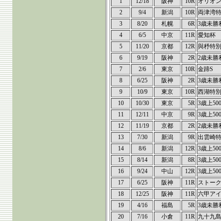
1
12/18
阪神
10R
オリオ
2
9/4
新潟
10R
両津湾
3
8/20
札幌
6R
3歳未勝
4
6/5
中京
11R
愛知杯
5
11/20
京都
12R
與杼特
6
9/19
阪神
2R
2歳未勝
7
2/6
東京
10R
金蹄S
8
6/25
阪神
2R
3歳未勝
9
10/9
東京
10R
西湖特
10
10/30
東京
5R
3歳上50
11
12/11
中京
9R
3歳上50
12
11/19
京都
2R
2歳未勝
13
7/30
新潟
9R
出雲崎
14
8/6
新潟
12R
3歳上50
15
8/14
新潟
8R
3歳上50
16
9/24
中山
12R
3歳上50
17
6/25
阪神
11R
ストーク
18
12/25
阪神
11R
六甲ア
19
4/16
福島
5R
3歳未勝
20
7/16
小倉
11R
九十九