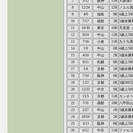
7
3/12
阪神
11R
大阪城S
8
12/24
中山
12R
ノエル
9
4/9
福島
9R
4歳上50
10
7/17
函館
3R
3歳未勝
11
10/30
東京
10R
天皇賞
12
9/24
中山
12R
3歳上50
13
7/16
小倉
11R
九十九
14
1/9
中山
8R
4歳上50
15
4/10
中山
2R
3歳未勝
16
9/11
札幌
8R
3歳上50
17
1/9
京都
1R
3歳未勝
18
7/10
阪神
6R
3歳上50
19
1/22
京都
6R
3歳500
20
12/25
中京
9R
3歳上50
21
11/5
京都
11R
カシオ
22
7/31
函館
10R
八甲田
23
2/27
中山
1R
3歳未勝
24
10/16
京都
2R
2歳未勝
25
3/13
阪神
8R
4歳上50
26
6/12
中京
11R
ファルコ