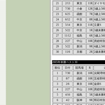
21
2/13
東京
11R
ダイヤモ
22
7/30
小倉
12R
3歳上50
23
6/25
函館
7R
3歳上50
24
6/12
中京
8R
4歳上50
25
5/14
東京
11R
立夏S
26
5/22
中京
1R
3歳未勝
27
11/12
福島
6R
3歳上50
28
2/27
中山
10R
房総特
29
5/22
新潟
9R
4歳上50
30
11/6
京都
2R
2歳未勝
2005年単勝ベスト30
順位
日付
競馬場
R
1
7/30
新潟
10R
尖閣湾
2
8/7
函館
10R
五稜郭
3
2/6
東京
10R
金蹄S
4
2/27
中山
10R
房総特
5
4/16
福島
5R
3歳未勝
6
4/2
阪神
9R
明石特