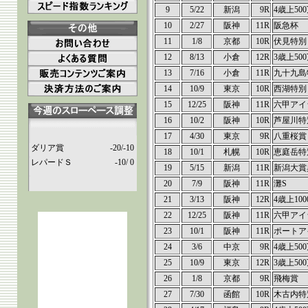
9
5/22
新潟
9R
4歳上50
10
2/27
阪神
11R
阪急杯
11
1/8
京都
10R
伏見特別
12
8/13
小倉
12R
3歳上50
13
7/16
小倉
11R
九十九島
14
10/9
東京
10R
西湖特別
15
12/25
阪神
11R
六甲アイ
16
10/2
阪神
10R
芦屋川特
17
4/30
東京
9R
八重桜賞
ダリア賞
-20/-10
18
10/1
札幌
10R
恵庭岳特
レパードＳ
-10/ 0
19
5/15
新潟
11R
新潟大賞
20
7/9
阪神
11R
灘S
21
3/13
阪神
12R
4歳上100
22
12/25
阪神
11R
六甲アイ
23
10/1
阪神
11R
ポートア
24
3/6
中京
9R
4歳上50
25
10/9
東京
12R
3歳上50
26
1/8
京都
9R
飛梅賞
27
7/30
函館
10R
木古内特