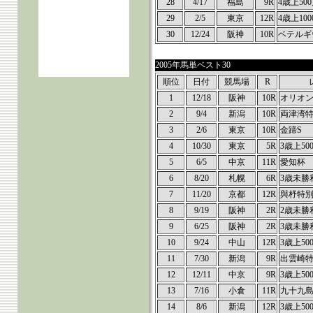
28
4/17
福島
9R
4歳上50
29
2/5
東京
12R
4歳上100
30
12/24
阪神
10R
ベテルギ
2005年馬単ベスト30
順位
日付
競馬場
R
1
12/18
阪神
10R
オリオ
2
9/4
新潟
10R
両津湾
3
2/6
東京
10R
金蹄S
4
10/30
東京
5R
3歳上50
5
6/5
中京
11R
愛知杯
6
8/20
札幌
6R
3歳未勝
7
11/20
京都
12R
與杼特
8
9/19
阪神
2R
2歳未勝
9
6/25
阪神
2R
3歳未勝
10
9/24
中山
12R
3歳上50
11
7/30
新潟
9R
出雲崎
12
12/11
中京
9R
3歳上50
13
7/16
小倉
11R
九十九
14
8/6
新潟
12R
3歳上50