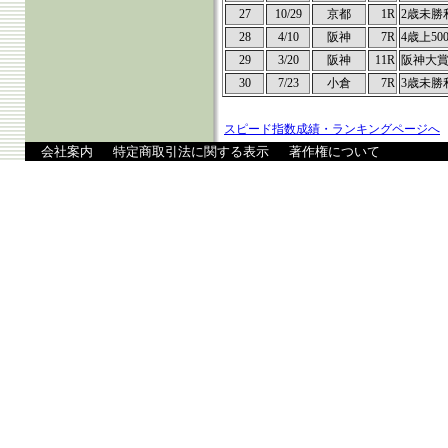
27
10/29
京都
1R
2歳未勝
28
4/10
阪神
7R
4歳上50
29
3/20
阪神
11R
阪神大
30
7/23
小倉
7R
3歳未勝
スピード指数成績・ランキングページへ
会社案内
特定商取引法に関する表示
著作権について