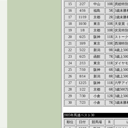
15
2/27
中山
10R
房総特
16
4/16
福島
5R
3歳未勝
17
11/19
京都
2R
2歳未勝
18
10/30
東京
10R
天皇賞
19
1/8
京都
10R
伏見特
20
6/25
阪神
11R
ストーク
21
10/9
東京
10R
西湖特
22
5/22
新潟
9R
4歳上50
23
6/25
函館
7R
3歳上50
24
2/13
東京
11R
ダイヤモ
25
7/10
阪神
6R
3歳上50
26
8/14
新潟
8R
3歳上50
27
12/25
阪神
11R
六甲ア
28
1/22
京都
6R
3歳500
29
7/30
小倉
12R
3歳上50
30
7/23
小倉
7R
3歳未勝
2005年馬連ベスト30
順位
日付
競馬場
R