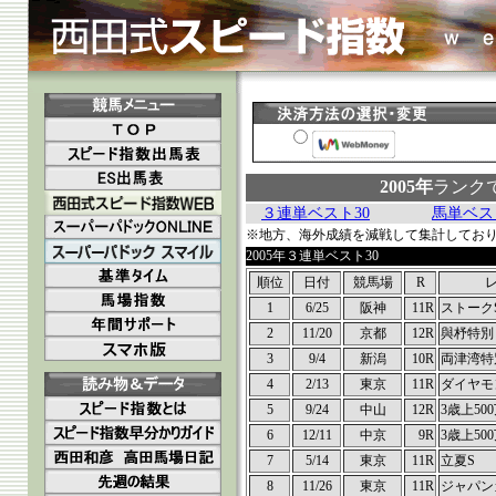
2005年
ランク
３連単ベスト30
馬単ベス
※地方、海外成績を減戦して集計してお
2005年３連単ベスト30
順位
日付
競馬場
R
1
6/25
阪神
11R
ストーク
2
11/20
京都
12R
與杼特別
3
9/4
新潟
10R
両津湾特
4
2/13
東京
11R
ダイヤモ
5
9/24
中山
12R
3歳上50
6
12/11
中京
9R
3歳上50
7
5/14
東京
11R
立夏S
8
11/26
東京
11R
ジャパン