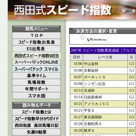
2007年 スピード指数重賞成績（アル
日付
レース名
Ｇ
01/06
中山金杯
G3
01/06
京都金杯
G3
01/07
ガーネットＳ
G3
01/08
シンザン記念
G3
01/14
京成杯
G3
01/14
日経新春杯
G2
01/21
アメリカＪＣＣ
G2
01/21
平安Ｓ
G3
01/27
東京新聞杯
G3
01/28
京都牝馬Ｓ
G3
01/28
根岸Ｓ
G3