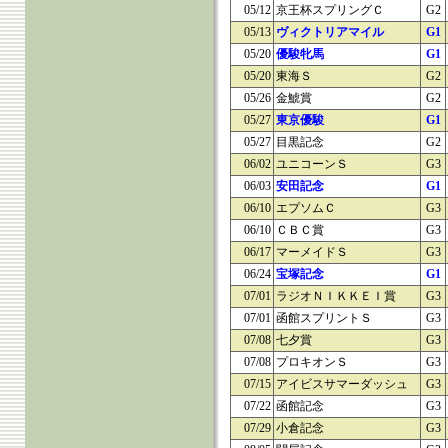
05/12
京王杯スプリングＣ
G2
05/13
ヴィクトリアマイル
G1
05/20
優駿牝馬
G1
05/20
東海Ｓ
G2
05/26
金鯱賞
G2
05/27
東京優駿
G1
05/27
目黒記念
G2
06/02
ユニコーンＳ
G3
06/03
安田記念
G1
06/10
エプソムＣ
G3
06/10
ＣＢＣ賞
G3
06/17
マーメイドＳ
G3
06/24
宝塚記念
G1
07/01
ラジオＮＩＫＫＥＩ賞
G3
07/01
函館スプリントＳ
G3
07/08
七夕賞
G3
07/08
プロキオンＳ
G3
07/15
アイビスサマーダッシュ
G3
07/22
函館記念
G3
07/29
小倉記念
G3