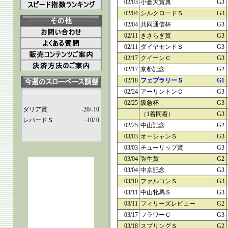
02/03
小倉大賞典
G3
02/04
シルクロードＳ
G3
02/04
共同通信杯
G3
02/11
きさらぎ賞
G3
02/11
ダイヤモンドＳ
G3
02/17
クイーンＣ
G3
02/17
京都記念
G2
02/18
フェブラリーＳ
G1
02/24
アーリントンＣ
G3
02/25
阪急杯
G3
ダリア賞
-20/-10
（1着同着）
G3
レパードＳ
-10/ 0
02/25
中山記念
G2
03/03
オーシャンＳ
G3
03/03
チューリップ賞
G3
03/04
弥生賞
G2
03/04
中京記念
G3
03/10
ファルコンＳ
G3
03/11
中山牝馬Ｓ
G3
03/11
フィリーズレビュー
G2
03/17
フラワーＣ
G3
03/18
スプリングＳ
G2