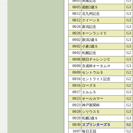
08/05
関屋記念
G3
08/05
函館2歳Ｓ
G3
08/12
北九州記念
G3
08/12
クイーンＳ
G3
08/26
新潟記念
G3
08/26
キーンランドＣ
G3
09/02
新潟2歳Ｓ
G3
09/02
小倉2歳Ｓ
G3
09/02
札幌記念
G2
09/08
朝日チャレンジＣ
G3
09/09
京成杯オータムＨ
G3
09/09
セントウルＳ
G2
09/16
セントライト記念
G2
09/16
ローズＳ
G2
09/17
エルムＳ
G3
09/23
オールカマー
G2
09/23
神戸新聞杯
G2
09/29
シリウスＳ
G3
09/29
札幌2歳Ｓ
G3
09/30
スプリンターズＳ
G1
10/07
毎日王冠
G2