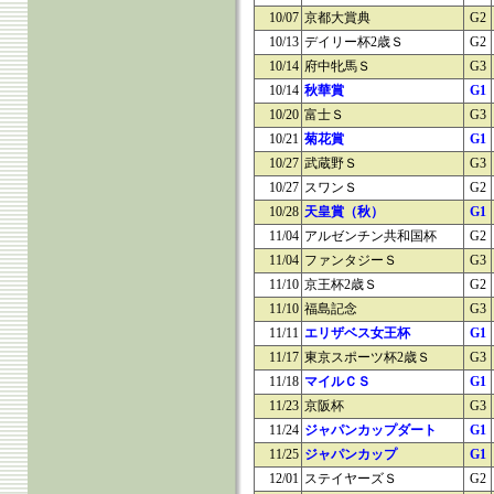
10/07
京都大賞典
G2
10/13
デイリー杯2歳Ｓ
G2
10/14
府中牝馬Ｓ
G3
10/14
秋華賞
G1
10/20
富士Ｓ
G3
10/21
菊花賞
G1
10/27
武蔵野Ｓ
G3
10/27
スワンＳ
G2
10/28
天皇賞（秋）
G1
11/04
アルゼンチン共和国杯
G2
11/04
ファンタジーＳ
G3
11/10
京王杯2歳Ｓ
G2
11/10
福島記念
G3
11/11
エリザベス女王杯
G1
11/17
東京スポーツ杯2歳Ｓ
G3
11/18
マイルＣＳ
G1
11/23
京阪杯
G3
11/24
ジャパンカップダート
G1
11/25
ジャパンカップ
G1
12/01
ステイヤーズＳ
G2