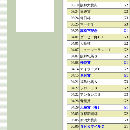
03/18
阪神大賞典
G2
03/24
日経賞
G2
03/24
毎日杯
G3
03/25
マーチＳ
G3
03/25
高松宮記念
G1
04/01
ダービー卿ＣＴ
G3
04/01
大阪杯
G2
04/07
ニュージーランドＴ
G2
04/07
阪神牝馬Ｓ
G2
04/08
桜花賞
G1
04/14
マイラーズＣ
G2
04/15
皐月賞
G1
04/21
福島牝馬Ｓ
G3
04/22
フローラＳ
G2
04/22
アンタレスＳ
G3
04/28
青葉賞
G2
04/29
天皇賞（春）
G1
05/05
京都新聞杯
G2
05/05
新潟大賞典
G3
05/06
ＮＨＫマイルＣ
G1