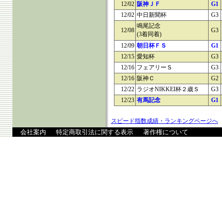
12/02
阪神ＪＦ
G1
12/02
中日新聞杯
G3
鳴尾記念
12/08
G3
(3着同着)
12/09
朝日杯ＦＳ
G1
12/15
愛知杯
G3
12/16
フェアリーＳ
G3
12/16
阪神Ｃ
G2
12/22
ラジオNIKKEI杯２歳Ｓ
G3
12/23
有馬記念
G1
スピード指数成績・ランキングページへ
会社案内
特定商取引法に関する表示
著作権について