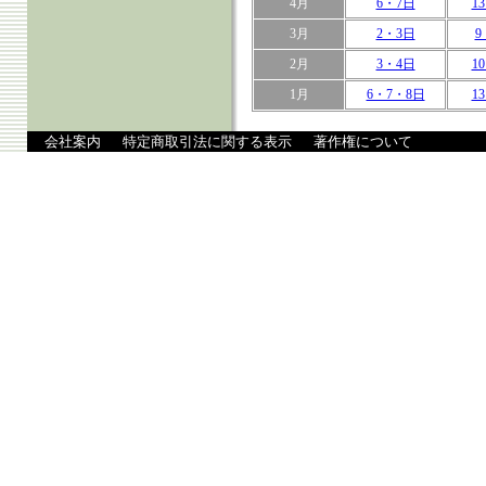
4月
6・7日
1
3月
2・3日
9
2月
3・4日
1
1月
6・7・8日
1
会社案内
特定商取引法に関する表示
著作権について