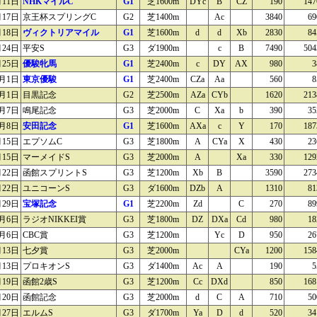
月11日
NHKマイルC
G1
芝1600m
DYc
B
CZ
190
147
月17日
京王杯スプリングC
G2
芝1400m
Ac
3840
69
月18日
ヴィクトリアマイル
G1
芝1600m
d
d
Xb
2830
84
月24日
平安S
G3
ダ1900m
c
B
7490
504
月25日
優駿牝馬
G1
芝2400m
c
DY
AX
980
3
月1日
東京優駿
G1
芝2400m
CZa
Aa
560
8
月1日
目黒記念
G2
芝2500m
AZa
CYb
1620
213
月7日
鳴尾記念
G3
芝2000m
C
Xa
b
390
35
月8日
安田記念
G1
芝1600m
AXa
c
Y
170
187
月15日
エプソムC
G3
芝1800m
A
CYa
X
430
23
月15日
マーメイドS
G3
芝2000m
A
Xa
330
129
月22日
函館スプリントS
G3
芝1200m
Xb
B
3590
273
月22日
ユニコーンS
G3
ダ1600m
DZb
A
1310
81
月29日
宝塚記念
G1
芝2200m
Zd
C
270
89
月6日
ラジオNIKKEI賞
G3
芝1800m
DZ
DXa
Cd
980
18
月6日
CBC賞
G3
芝1200m
Yc
D
950
26
月13日
七夕賞
G3
芝2000m
CYa
1200
158
月13日
プロキオンS
G3
ダ1400m
Ac
A
190
5
月19日
函館2歳S
G3
芝1200m
Cc
DXd
850
168
月20日
函館記念
G3
芝2000m
d
C
A
710
50
月27日
エルムS
G3
ダ1700m
Ya
D
d
520
34