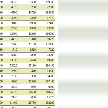
60
26040
19580
190930
00
4670
3280
22600
80
46790
49720
388350
90
5090
2540
17470
80
3100
1900
12400
30
2050
1940
12790
80
22700
46230
266760
40
4470
13340
59220
90
7760
24100
137140
80
1710
1520
7020
40
6780
2850
23290
60
23830
9620
89780
40
53620
35130
380480
10
2590
3310
14480
80
7630
10300
54980
50
4890
32590
167440
70
3630
970
9660
60
36620
51600
360750
70
2140
3030
15570
90
11460
25760
193290