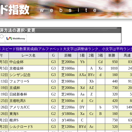
4年 スピード指数重賞成績(アルファベット大文字は調整値ランク、小文字は平均ランク
付
レース名
G
距離
1着
2着
3着
単勝
馬連
月5日
中山金杯
G3
芝2000m
Yb
Cd
950
83
月5日
京都金杯
G3
芝1600m
A
Xc
1010
24
月12日
シンザン記念
G3
芝1600m
AXa
BYc
d
160
3
月13日
フェアリーS
G3
芝1600m
Xb
440
91
月19日
京成杯
G3
芝2000m
Xd
AZ
730
20
月19日
日経新春杯
G2
芝2400m
Aa
Z
320
5
月25日
京都牝馬S
G3
芝1600m
d
Cc
420
8
月26日
アメリカJCC
G2
芝2200m
DY
b
570
149
月26日
東海S
G2
ダ1800m
Xa
Cc
B
160
6
月2日
根岸S
G3
ダ1400m
C
750
63
月2日
シルクロードS
G3
芝1200m
BYd
Ac
520
3