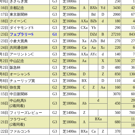
月9日
きさらぎ賞
G3
芝1800m
250
1
月16日
京都記念
G2
芝2200m
A
BXb
Yd
3430
42
月17日
東京新聞杯
G3
芝1600m
Bd
D
2060
67
月18日
クイーンC
G3
芝1600m
AXa
BZb
d
180
4
月22日
ダイヤモンドS
G3
芝3400m
CXa
Yb
290
15
月23日
フェブラリーS
G1
ダ1600m
DZd
B
27210
843
月23日
小倉大賞典
G3
芝1800m
Xa
AZb
Bd
270
27
月24日
共同通信杯
G3
芝1800m
Ca
Aa
Xc
220
6
月1日
アーリントンC
G3
芝1600m
AXa
AYc
d
140
7
月2日
中山記念
G2
芝1800m
Aa
X
530
27
月2日
阪急杯
G3
芝1400m
D
480
36
月8日
オーシャンS
G3
芝1200m
D
Z
850
130
月8日
チューリップ賞
G3
芝1600m
BX
D
110
4
月9日
弥生賞
G2
芝2000m
C
Z
Aa
160
6
月15日
中日新聞杯
G3
芝2000m
3070
60
d
29
中山牝馬S
月16日
G3
芝1800m
Ab
450
(2着同着)
8
月16日
フィリーズレビュー
G2
芝1400m
Z
560
760
BXa
11
フラワーC
月21日
G3
芝1800m
A
680
(2着同着)
18
月22日
ファルコンS
G3
芝1400m
BXa
Ca
Z
370
8