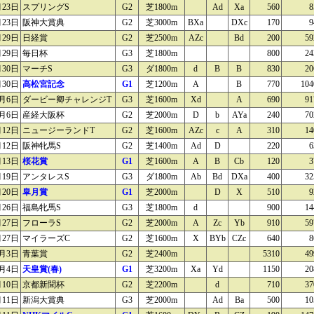
月23日
スプリングS
G2
芝1800m
Ad
Xa
560
8
月23日
阪神大賞典
G2
芝3000m
BXa
DXc
170
9
月29日
日経賞
G2
芝2500m
AZc
Bd
200
59
月29日
毎日杯
G3
芝1800m
800
24
月30日
マーチS
G3
ダ1800m
d
B
B
830
20
月30日
高松宮記念
G1
芝1200m
A
B
770
104
月6日
ダービー卿チャレンジT
G3
芝1600m
Xd
A
690
91
月6日
産経大阪杯
G2
芝2000m
D
b
AYa
240
70
月12日
ニュージーランドT
G2
芝1600m
AZc
c
A
310
14
月12日
阪神牝馬S
G2
芝1400m
Ad
D
220
6
月13日
桜花賞
G1
芝1600m
A
B
Cb
120
3
月19日
アンタレスS
G3
ダ1800m
Ab
Bd
DXa
400
32
月20日
皐月賞
G1
芝2000m
D
X
510
9
月26日
福島牝馬S
G3
芝1800m
d
900
14
月27日
フローラS
G2
芝2000m
A
Zc
Yb
910
59
月27日
マイラーズC
G2
芝1600m
X
BYb
CZc
640
8
月3日
青葉賞
G2
芝2400m
5310
49
月4日
天皇賞(春)
G1
芝3200m
Xa
Yd
1150
20
月10日
京都新聞杯
G2
芝2200m
d
710
37
月11日
新潟大賞典
G3
芝2000m
Ad
Ba
500
10