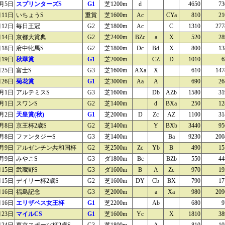
0月5日
スプリンターズS
G1
芝1200m
d
4650
73
月11日
いちょうS
重賞
芝1600m
Ac
CYa
810
21
月12日
毎日王冠
G2
芝1800m
Ac
C
1310
277
月14日
京都大賞典
G2
芝2400m
BZc
a
X
520
28
月18日
府中牝馬S
G2
芝1800m
Dc
Bd
X
800
13
月19日
秋華賞
G1
芝2000m
CZ
D
1010
6
月25日
富士S
G3
芝1600m
AXa
X
610
147
月26日
菊花賞
G1
芝3000m
Aa
A
690
26
1月1日
アルテミスS
G3
芝1600m
Db
AZb
1580
31
1月1日
スワンS
G2
芝1400m
d
BXa
250
12
1月2日
天皇賞(秋)
G1
芝2000m
D
Zc
AZ
1100
31
1月8日
京王杯2歳S
G2
芝1400m
Y
BXb
3440
95
1月8日
ファンタジーS
G3
芝1400m
Ba
9230
200
1月9日
アルゼンチン共和国杯
G2
芝2500m
Zc
Yb
B
490
15
1月9日
みやこS
G3
ダ1800m
Bc
BZb
550
44
月15日
武蔵野S
G3
ダ1600m
B
A
Zc
970
19
月15日
デイリー杯2歳S
G2
芝1600m
DY
Cb
BX
790
17
月16日
福島記念
G3
芝2000m
a
Xa
980
209
月16日
エリザベス女王杯
G1
芝2200m
Ab
680
9
月23日
マイルCS
G1
芝1600m
Yc
X
1810
38