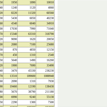
50
1950
1890
10010
40
1240
1120
4060
20
8220
11320
60560
30
5430
6050
40230
60
4540
6040
34910
00
17030
7990
71040
70
15340
63310
318790
20
9090
1620
20050
00
2080
7100
25680
30
870
4850
12150
70
450
1310
2540
50
5640
1490
16260
20
1900
7690
33490
40
3470
45330
238230
70
13510
189600
1088940
60
2090
1310
7930
90
19460
12190
138430
80
5670
38790
211180
00
6990
9240
55130
50
2290
1300
7500