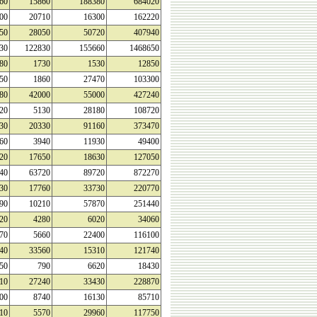
60
15860
188380
684020
00
20710
16300
162220
50
28050
50720
407940
30
122830
155660
1468650
80
1730
1530
12850
50
1860
27470
103300
80
42000
55000
427240
20
5130
28180
108720
30
20330
91160
373470
60
3940
11930
49400
20
17650
18630
127050
40
63720
89720
872270
30
17760
33730
220770
90
10210
57870
251440
20
4280
6020
34060
70
5660
22400
116100
40
33560
15310
121740
50
790
6620
18430
10
27240
33430
228870
00
8740
16130
85710
10
5570
29960
117750