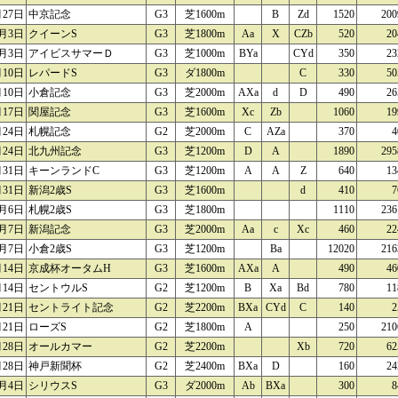
月27日
中京記念
G3
芝1600m
B
Zd
1520
200
月3日
クイーンS
G3
芝1800m
Aa
X
CZb
520
20
月3日
アイビスサマーＤ
G3
芝1000m
BYa
CYd
350
23
月10日
レパードS
G3
ダ1800m
C
330
50
月10日
小倉記念
G3
芝2000m
AXa
d
D
490
26
月17日
関屋記念
G3
芝1600m
Xc
Zb
1060
19
月24日
札幌記念
G2
芝2000m
C
AZa
370
4
月24日
北九州記念
G3
芝1200m
D
A
1890
295
月31日
キーンランドC
G3
芝1200m
A
A
Z
640
13
月31日
新潟2歳S
G3
芝1600m
d
410
7
月6日
札幌2歳S
G3
芝1800m
1110
236
月7日
新潟記念
G3
芝2000m
Aa
c
Xc
460
22
月7日
小倉2歳S
G3
芝1200m
Ba
12020
216
月14日
京成杯オータムH
G3
芝1600m
AXa
A
490
46
月14日
セントウルS
G2
芝1200m
B
Xa
Bd
780
11
月21日
セントライト記念
G2
芝2200m
BXa
CYd
C
140
2
月21日
ローズS
G2
芝1800m
A
250
210
月28日
オールカマー
G2
芝2200m
Xb
720
62
月28日
神戸新聞杯
G2
芝2400m
BXa
D
160
24
0月4日
シリウスS
G3
ダ2000m
Ab
BXa
300
8