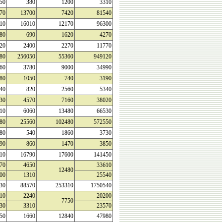
50
380
1200
3310
70
13700
7420
81540
10
16010
12170
96300
80
690
1620
4270
20
2400
2270
11770
80
256050
55360
949120
60
3780
9000
34990
80
1050
740
3190
40
820
2560
5340
30
4570
7160
38020
10
6060
13480
66530
80
25560
102480
572550
80
540
1860
3730
90
860
1470
3850
10
16790
17600
141450
70
4650
33610
12480
00
1310
25540
30
88570
253310
1750540
10
2240
20200
7750
30
3310
23570
50
1660
12840
47980