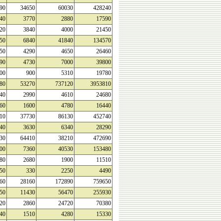
90
34650
60030
428240
40
3770
2880
17590
20
3840
4000
21450
50
6840
41840
134570
50
4290
4650
26460
90
4730
7000
39800
00
900
5310
19780
80
53270
737120
3953810
40
2990
4610
24680
60
1600
4780
16440
10
37730
86130
452740
40
3630
6340
28290
30
64410
38210
472690
00
7360
40530
153480
80
2680
1900
11510
50
330
2250
4490
60
28160
172890
759650
50
11430
56470
255930
20
2860
24720
70380
40
1510
4280
15330