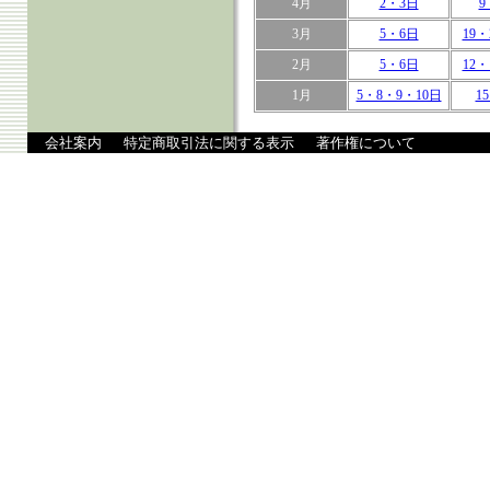
4月
2・3日
9
3月
5・6日
19・
2月
5・6日
12・
1月
5・8・9・10日
1
会社案内
特定商取引法に関する表示
著作権について