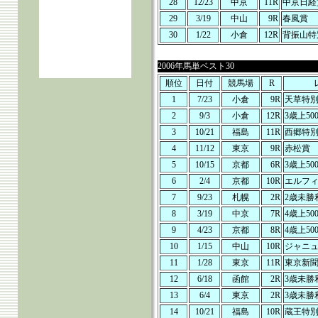
28
12/23
中京
11R
中京日経
29
3/19
中山
9R
春風賞
30
1/22
小倉
12R
背振山特
2006年馬単ベスト30
順位
日付
競馬場
R
1
7/23
小倉
9R
天草特
2
9/3
小倉
12R
3歳上50
3
10/21
福島
11R
西郷特
4
11/12
東京
9R
赤松賞
5
10/15
京都
6R
3歳上50
6
2/4
京都
10R
エルフ
7
9/23
札幌
2R
2歳未勝
8
3/19
中京
7R
4歳上50
9
4/23
京都
8R
4歳上50
10
1/15
中山
10R
ジャニ
11
1/28
東京
11R
東京新
12
6/18
函館
2R
3歳未勝
13
6/4
東京
2R
3歳未勝
14
10/21
福島
10R
蔵王特