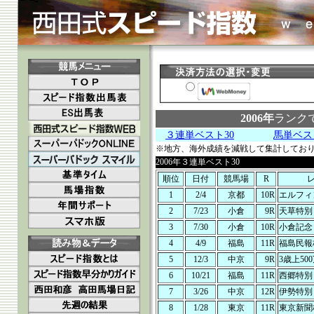
2006年
ランク
３連単ベスト30
馬単ベス
※地方、海外成績を減戦して集計してお
2006年３連単ベスト30
順位
日付
競馬場
R
1
2/4
京都
10R
エルフィ
2
7/23
小倉
9R
天草特別
3
7/30
小倉
10R
小倉記念
4
4/9
福島
11R
福島民報
5
12/3
中京
9R
3歳上50
6
10/21
福島
11R
西郷特別
7
3/26
中京
12R
伊勢特別
8
1/28
東京
11R
東京新聞