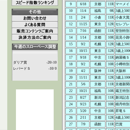
9
6/18
京都
11R
マーメイ
10
11/4
福島
9R
3歳上50
11
2/4
小倉
11R
小倉大賞
12
11/25
東京
12R
セレブレ
13
7/16
函館
11R
登別特別
14
1/14
京都
10R
花見小路
15
9/2
札幌
12R
3歳上50
16
10/15
東京
12R
3歳上10
17
9/18
中京
11R
納屋橋Ｓ
ダリア賞
-20/-10
18
9/2
札幌
10R
小樽特別
レパードＳ
-10/ 0
19
4/2
阪神
11R
大阪杯
20
11/11
東京
12R
3歳上10
21
5/6
京都
11R
京都新聞
22
10/21
福島
10R
蔵王特別
23
8/27
新潟
11R
新潟記念
24
9/23
札幌
10R
積丹特別
25
5/20
中京
10R
昇竜Ｓ
26
2/11
京都
12R
4歳上50
27
7/9
函館
11R
巴賞