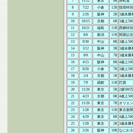
7
11/12
東京
9R
赤松賞
8
7/22
小倉
12R
指宿特
9
2/26
阪神
2R
3歳未勝
10
10/15
京都
6R
3歳上50
11
10/21
福島
11R
西郷特
12
8/6
新潟
11R
関屋記
13
9/30
中山
8R
3歳上50
14
3/12
阪神
3R
3歳未勝
15
9/9
中山
7R
3歳未勝
16
4/15
阪神
8R
4歳上10
17
8/20
小倉
7R
3歳上50
18
2/4
京都
1R
3歳未勝
19
7/9
函館
11R
巴賞
20
11/26
東京
5R
2歳500
21
4/23
京都
8R
4歳上50
22
11/26
東京
7R
オリエ
23
1/28
東京
11R
東京新
24
4/29
東京
8R
4歳上50
25
1/28
東京
2R
3歳未勝
26
2/26
阪神
10R
なにわ