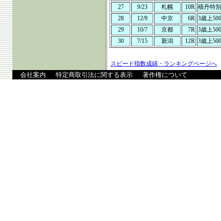
27
9/23
札幌
10R
積丹特
28
12/9
中京
6R
3歳上50
29
10/7
京都
7R
3歳上50
30
7/15
新潟
12R
3歳上50
スピード指数成績・ランキングページへ
会社案内
特定商取引法に関する表示
著作権について