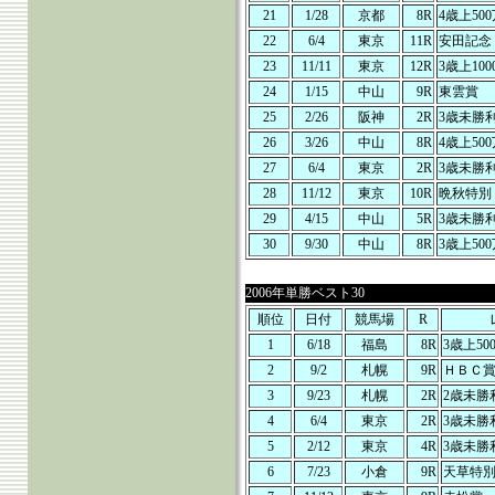
21
1/28
京都
8R
4歳上50
22
6/4
東京
11R
安田記念
23
11/11
東京
12R
3歳上10
24
1/15
中山
9R
東雲賞
25
2/26
阪神
2R
3歳未勝
26
3/26
中山
8R
4歳上50
27
6/4
東京
2R
3歳未勝
28
11/12
東京
10R
晩秋特別
29
4/15
中山
5R
3歳未勝
30
9/30
中山
8R
3歳上50
2006年単勝ベスト30
順位
日付
競馬場
R
1
6/18
福島
8R
3歳上50
2
9/2
札幌
9R
ＨＢＣ
3
9/23
札幌
2R
2歳未勝
4
6/4
東京
2R
3歳未勝
5
2/12
東京
4R
3歳未勝
6
7/23
小倉
9R
天草特