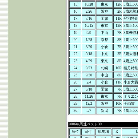
15
10/28
東京
12R
3歳上50
16
2/26
阪神
2R
3歳未勝
17
7/16
函館
11R
登別特
18
10/15
東京
12R
3歳上10
19
9/9
中山
7R
3歳未勝
20
1/28
京都
8R
4歳上50
21
8/20
小倉
7R
3歳上50
22
9/18
中京
3R
3歳未勝
23
4/29
東京
8R
4歳上50
24
9/23
札幌
10R
積丹特
25
9/30
中山
8R
3歳上50
26
2/4
小倉
11R
小倉大
27
6/18
函館
7R
3歳上50
28
11/26
東京
7R
オリエ
29
12/2
阪神
10R
千両賞
30
5/7
新潟
7R
4歳上50
2006年馬連ベスト30
順位
日付
競馬場
R