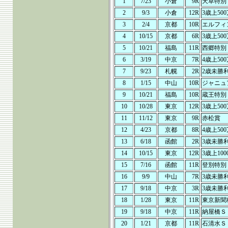
1
7/23
小倉
9R
天草特別
2
9/3
小倉
12R
3歳上50
3
2/4
京都
10R
エルフィ
4
10/15
京都
6R
3歳上50
5
10/21
福島
11R
西郷特別
6
3/19
中京
7R
4歳上50
7
9/23
札幌
2R
2歳未勝
8
1/15
中山
10R
ジャニュ
9
10/21
福島
10R
蔵王特別
10
10/28
東京
12R
3歳上50
11
11/12
東京
9R
赤松賞
12
4/23
京都
8R
4歳上50
13
6/18
函館
2R
3歳未勝
14
10/15
東京
12R
3歳上10
15
7/16
函館
11R
登別特別
16
9/9
中山
7R
3歳未勝
17
9/18
中京
3R
3歳未勝
18
1/28
東京
11R
東京新聞
19
9/18
中京
11R
納屋橋Ｓ
20
1/21
京都
11R
石清水Ｓ