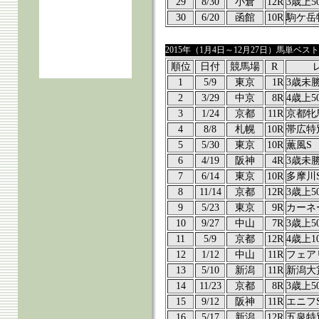
29
8/30
小倉
12R
3歳上5
30
6/20
函館
10R
駒ケ岳
2015年（1月4日～12月27日）馬単ベスト
順位
日付
競馬場
R
1
5/9
東京
1R
3歳未
2
3/29
中京
8R
4歳上5
3
1/24
京都
11R
京都牝
4
8/8
札幌
10R
帯広特
5
5/30
東京
10R
薫風S
6
4/19
阪神
4R
3歳未
7
6/14
東京
10R
多摩川
8
11/14
京都
12R
3歳上5
9
5/23
東京
9R
カーネ
10
9/27
中山
7R
3歳上5
11
5/9
京都
12R
4歳上1
12
1/12
中山
11R
フェア
13
5/10
新潟
11R
新潟大
14
11/23
京都
8R
3歳上5
15
9/12
阪神
11R
エニフ
16
5/17
新潟
12R
五泉特