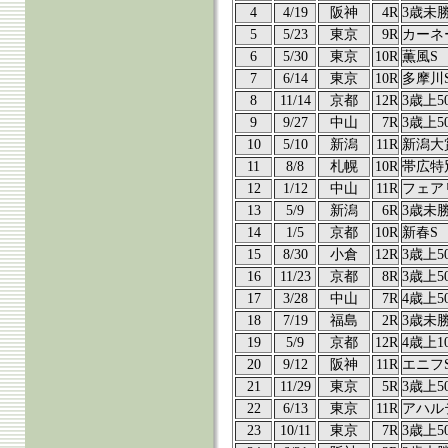
4
4/19
阪神
4R
3歳未
5
5/23
東京
9R
カーネ
6
5/30
東京
10R
薫風S
7
6/14
東京
10R
多摩川
8
11/14
京都
12R
3歳上5
9
9/27
中山
7R
3歳上5
10
5/10
新潟
11R
新潟大
11
8/8
札幌
10R
帯広特
12
1/12
中山
11R
フェア
13
5/9
新潟
6R
3歳未
14
1/5
京都
10R
新春S
15
8/30
小倉
12R
3歳上5
16
11/23
京都
8R
3歳上5
17
3/28
中山
7R
4歳上5
18
7/19
福島
2R
3歳未
19
5/9
京都
12R
4歳上1
20
9/12
阪神
11R
エニフ
21
11/29
東京
5R
3歳上5
22
6/13
東京
11R
アハル
23
10/11
東京
7R
3歳上5