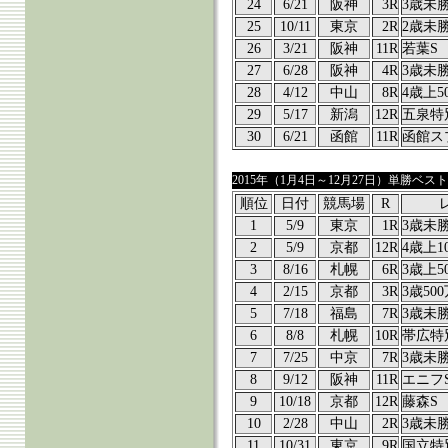
24
6/21
阪神
3R
3歳未
25
10/11
東京
2R
2歳未
26
3/21
阪神
11R
若葉S
27
6/28
阪神
4R
3歳未
28
4/12
中山
8R
4歳上5
29
5/17
新潟
12R
五泉特
30
6/21
函館
11R
函館ス
2015年（1月4日～12月27日）単勝ベスト
順位
日付
競馬場
R
1
5/9
東京
1R
3歳未
2
5/9
京都
12R
4歳上1
3
8/16
札幌
6R
3歳上5
4
2/15
京都
3R
3歳50
5
7/18
福島
7R
3歳未
6
8/8
札幌
10R
帯広特
7
7/25
中京
7R
3歳未
8
9/12
阪神
11R
エニフ
9
10/18
京都
12R
藤森S
10
2/28
中山
2R
3歳未
11
10/31
東京
9R
国立特