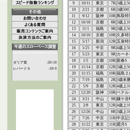
9
10/11
東京
7R
3歳上5
10
2/21
京都
6R
3歳50
11
9/12
阪神
10R
鳥取特
12
10/18
京都
8R
3歳上1
13
11/1
福島
9R
3歳上5
14
10/10
京都
10R
久多特
15
5/17
新潟
12R
五泉特
16
1/25
中京
9R
4歳上5
17
5/23
東京
9R
カーネ
18
1/5
京都
10R
新春S
ダリア賞
-20/-10
19
11/14
京都
12R
3歳上5
レパードＳ
-10/ 0
20
11/15
福島
10R
福島２
21
7/19
福島
2R
3歳未
22
5/9
京都
12R
4歳上1
23
12/20
阪神
10R
ベテル
24
3/21
中山
9R
鎌ケ谷
25
2/8
東京
12R
4歳上1
26
12/26
中山
8R
3歳上1
27
7/26
中京
11R
中京記
28
11/22
東京
11R
霜月S