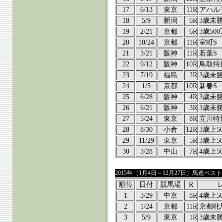
17
6/13
東京
11R
アハル
18
5/9
新潟
6R
3歳未
19
2/21
京都
6R
3歳50
20
10/24
京都
11R
室町S
21
3/21
阪神
11R
若葉S
22
9/12
阪神
10R
鳥取特
23
7/19
福島
2R
3歳未
24
1/5
京都
10R
新春S
25
6/28
阪神
4R
3歳未
26
6/21
阪神
3R
3歳未
27
5/24
東京
8R
立川特
28
8/30
小倉
12R
3歳上5
29
11/29
東京
5R
3歳上5
30
3/28
中山
7R
4歳上5
2015年（1月4日～12月27日）馬連ベスト
順位
日付
競馬場
R
1
3/29
中京
8R
4歳上5
2
1/24
京都
11R
京都牝
3
5/9
東京
1R
3歳未