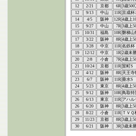
12
2/21
京都
6R
3歳50
12
9/13
中山
11R
京成杯
14
4/5
阪神
12R
4歳上1
15
9/27
中山
7R
3歳上5
15
10/31
福島
10R
磐梯山
17
3/22
阪神
8R
4歳上5
18
3/28
中京
11R
名鉄杯
19
12/12
中京
1R
2歳未
20
2/8
小倉
7R
4歳上5
21
10/24
京都
11R
室町S
22
4/12
阪神
8R
天王寺
23
6/7
阪神
11R
垂水S
24
5/23
東京
8R
4歳上5
25
9/12
阪神
10R
鳥取特
26
6/13
東京
11R
アハル
26
6/20
阪神
8R
3歳上5
28
8/22
小倉
11R
ＴＶＱ
29
11/23
京都
8R
3歳上5
30
6/21
阪神
3R
3歳未