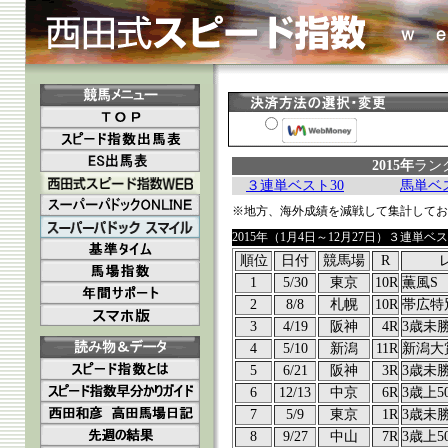
2015年
ラン
３連単ベスト30
馬単ベス
※地方、海外成績を減戦して集計してお
2015年（1月4日～12月27日）３連単ベス
順位
日付
競馬場
R
1
5/30
東京
10R
薫風S
2
8/8
札幌
10R
帯広特
3
4/19
阪神
4R
3歳未
4
5/10
新潟
11R
新潟大
5
6/21
阪神
3R
3歳未
6
12/13
中京
6R
3歳上5
7
5/9
東京
1R
3歳未
8
9/27
中山
7R
3歳上5