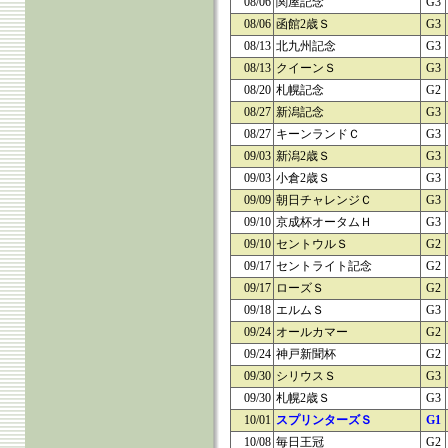
08/06
関屋記念
G3
08/06
函館2歳Ｓ
G3
08/13
北九州記念
G3
08/13
クイーンＳ
G3
08/20
札幌記念
G2
08/27
新潟記念
G3
08/27
キーンランドＣ
G3
09/03
新潟2歳Ｓ
G3
09/03
小倉2歳Ｓ
G3
09/09
朝日チャレンジＣ
G3
09/10
京成杯オータムＨ
G3
09/10
セントウルＳ
G2
09/17
セントライト記念
G2
09/17
ローズＳ
G2
09/18
エルムＳ
G3
09/24
オールカマー
G2
09/24
神戸新聞杯
G2
09/30
シリウスＳ
G3
09/30
札幌2歳Ｓ
G3
10/01
スプリンターズＳ
G1
10/08
毎日王冠
G2