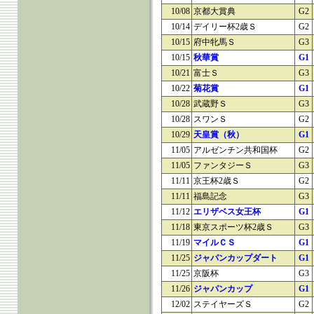
10/08
京都大賞典
G2
10/14
デイリー杯2歳Ｓ
G2
10/15
府中牝馬Ｓ
G3
10/15
秋華賞
G1
10/21
富士Ｓ
G3
10/22
菊花賞
G1
10/28
武蔵野Ｓ
G3
10/28
スワンＳ
G2
10/29
天皇賞（秋）
G1
11/05
アルゼンチン共和国杯
G2
11/05
ファンタジーＳ
G3
11/11
京王杯2歳Ｓ
G2
11/11
福島記念
G3
11/12
エリザベス女王杯
G1
11/18
東京スポーツ杯2歳Ｓ
G3
11/19
マイルＣＳ
G1
11/25
ジャパンカップダート
G1
11/25
京阪杯
G3
11/26
ジャパンカップ
G1
12/02
ステイヤーズＳ
G2