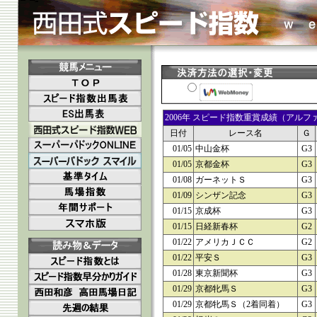
2006年 スピード指数重賞成績（アル
日付
レース名
Ｇ
01/05
中山金杯
G3
01/05
京都金杯
G3
01/08
ガーネットＳ
G3
01/09
シンザン記念
G3
01/15
京成杯
G3
01/15
日経新春杯
G2
01/22
アメリカＪＣＣ
G2
01/22
平安Ｓ
G3
01/28
東京新聞杯
G3
01/29
京都牝馬Ｓ
G3
01/29
京都牝馬Ｓ（2着同着）
G3