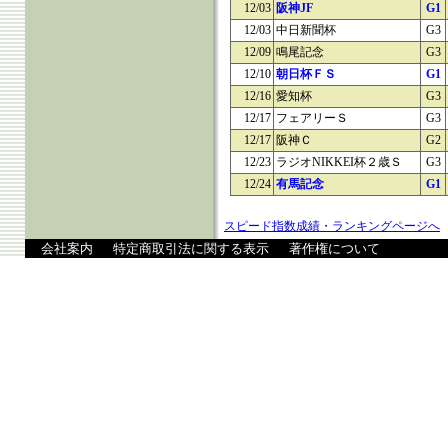
12/03
阪神JF
G1
12/03
中日新聞杯
G3
12/09
鳴尾記念
G3
12/10
朝日杯ＦＳ
G1
12/16
愛知杯
G3
12/17
フェアリーＳ
G3
12/17
阪神Ｃ
G2
12/23
ラジオNIKKEI杯２歳Ｓ
G3
12/24
有馬記念
G1
スピード指数成績・ランキングページへ
会社案内
特定商取引法に関する表示
著作権について