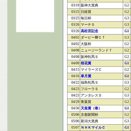
03/19
阪神大賞典
G2
03/25
日経賞
G2
03/25
毎日杯
G3
03/26
マーチＳ
G3
03/26
高松宮記念
G1
04/02
ダービー卿ＣＴ
G3
04/02
大阪杯
G2
04/08
ニュージーランドＴ
G2
04/08
阪神牝馬Ｓ
G2
04/09
桜花賞
G1
04/15
マイラーズＣ
G2
04/16
皐月賞
G1
04/22
福島牝馬Ｓ
G3
04/23
フローラＳ
G2
04/23
アンタレスＳ
G3
04/29
青葉賞
G2
04/30
天皇賞（春）
G1
05/06
京都新聞杯
G2
05/06
新潟大賞典
G3
05/07
ＮＨＫマイルＣ
G1