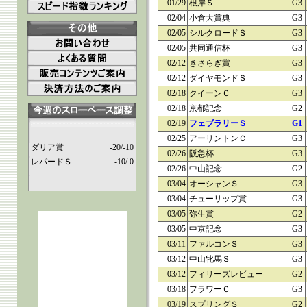
01/29
根岸Ｓ
G3
02/04
小倉大賞典
G3
02/05
シルクロードＳ
G3
02/05
共同通信杯
G3
02/12
きさらぎ賞
G3
02/12
ダイヤモンドＳ
G3
02/18
クイーンＣ
G3
02/18
京都記念
G2
02/19
フェブラリーＳ
G1
02/25
アーリントンＣ
G3
ダリア賞
-20/-10
02/26
阪急杯
G3
レパードＳ
-10/ 0
02/26
中山記念
G2
03/04
オーシャンＳ
G3
03/04
チューリップ賞
G3
03/05
弥生賞
G2
03/05
中京記念
G3
03/11
ファルコンＳ
G3
03/12
中山牝馬Ｓ
G3
03/12
フィリーズレビュー
G2
03/18
フラワーＣ
G3
03/19
スプリングＳ
G2