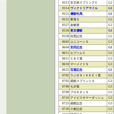
05/13
京王杯スプリングＣ
G2
05/14
ヴィクトリアマイル
G1
05/21
優駿牝馬
G1
05/21
東海Ｓ
G2
05/27
金鯱賞
G2
05/28
東京優駿
G1
05/28
目黒記念
G2
06/03
ユニコーンＳ
G3
06/04
安田記念
G1
06/11
エプソムＣ
G3
06/11
ＣＢＣ賞
G3
06/18
マーメイドＳ
G3
06/25
宝塚記念
G1
07/02
ラジオＮＩＫＫＥＩ賞
G3
07/02
函館スプリントＳ
G3
07/09
七夕賞
G3
07/09
プロキオンＳ
G3
07/16
アイビスサマーダッシュ
G3
07/23
函館記念
G3
07/30
小倉記念
G3