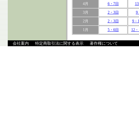
4月
6・7日
1
3月
2・3日
9
2月
2・3日
9・
1月
5・6日
12・
会社案内
特定商取引法に関する表示
著作権について