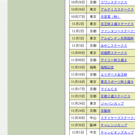
10月26日
京都
スワンステークス
10月26日
東京
アルテミスステークス
10月27日
東京
天皇賞（秋）
11月2日
東京
京王杯２歳ステークス
11月2日
京都
ファンタジーステーク
11月3日
東京
アルゼンチン共和国杯
11月3日
京都
みやこステークス
11月09日
東京
武蔵野ステークス
11月09日
京都
デイリー杯２歳Ｓ
11月10日
福島
福島記念
11月10日
京都
エリザベス女王杯
11月16日
東京
東京スポーツ杯２歳Ｓ
11月17日
京都
マイルＣＳ
11月23日
京都
京都２歳ステークス
11月24日
東京
ジャパンカップ
11月24日
京都
京阪杯
11月30日
中山
ステイヤーズステーク
11月30日
阪神
チャレンジカップ
12月1日
中京
チャンピオンズカップ