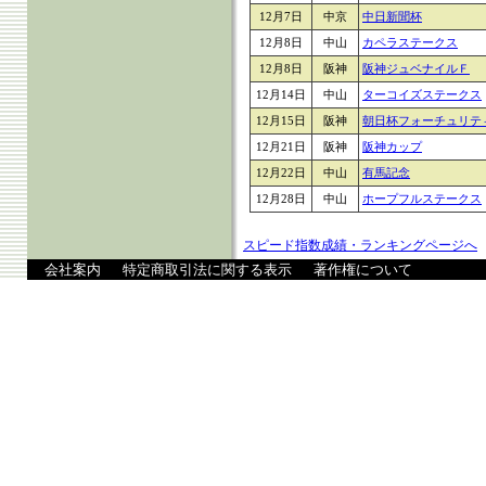
12月7日
中京
中日新聞杯
12月8日
中山
カペラステークス
12月8日
阪神
阪神ジュベナイルＦ
12月14日
中山
ターコイズステークス
12月15日
阪神
朝日杯フォーチュリテ
12月21日
阪神
阪神カップ
12月22日
中山
有馬記念
12月28日
中山
ホープフルステークス
スピード指数成績・ランキングページへ
会社案内
特定商取引法に関する表示
著作権について