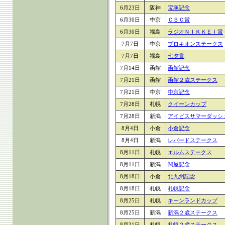
6月23日
阪神
宝塚記念
6月30日
中京
ＣＢＣ賞
6月30日
福島
ラジオＮＩＫＫＥＩ賞
7月7日
中京
プロキオンステークス
7月7日
福島
七夕賞
7月14日
函館
函館記念
7月21日
函館
函館２歳ステークス
7月21日
中京
中京記念
7月28日
札幌
クイーンカップ
7月28日
新潟
アイビスサマーダッシ
8月4日
小倉
小倉記念
8月4日
新潟
レパードステークス
8月11日
札幌
エルムステークス
8月11日
新潟
関屋記念
8月18日
小倉
北九州記念
8月18日
札幌
札幌記念
8月25日
札幌
キーンランドカップ
8月25日
新潟
新潟２歳ステークス
8月31日
札幌
札幌２歳ステークス