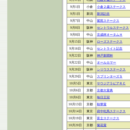
9月1日
小倉
小倉２歳ステークス
9月1日
新潟
新潟記念
9月7日
中山
紫苑ステークス
9月8日
阪神
セントウルステークス
9月8日
中山
京成杯オータムＨ
9月15日
阪神
ローズステークス
9月16日
中山
セントライト記念
9月22日
阪神
神戸新聞杯
9月22日
中山
オールカマー
9月28日
阪神
シリウスステークス
9月29日
中山
スプリンターズＳ
10月5日
東京
サウジアラビアＲＣ
10月6日
京都
京都大賞典
10月6日
東京
毎日王冠
10月13日
京都
秋華賞
10月14日
東京
府中牝馬ステークス
10月19日
東京
富士ステークス
10月20日
京都
菊花賞