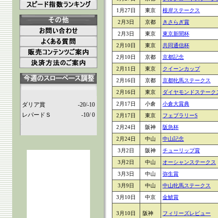
1月27日
東京
根岸ステークス
2月3日
京都
きさらぎ賞
2月3日
東京
東京新聞杯
2月10日
東京
共同通信杯
2月10日
京都
京都記念
2月11日
東京
クイーンカップ
2月16日
京都
京都牝馬ステークス
2月16日
東京
ダイヤモンドステーク
2月17日
小倉
小倉大賞典
ダリア賞
-20/-10
レパードＳ
-10/ 0
2月17日
東京
フェブラリーS
2月24日
阪神
阪急杯
2月24日
中山
中山記念
3月2日
阪神
チューリップ賞
3月2日
中山
オーシャンステークス
3月3日
中山
弥生賞
3月9日
中山
中山牝馬ステークス
3月10日
中京
金鯱賞
3月10日
阪神
フィリーズレビュー