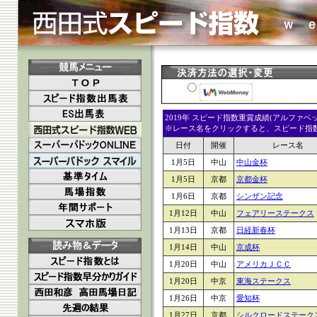
2019年 スピード指数重賞成績(アルファ
※レース名をクリックすると、スピード指数入
日付
開催
レース名
1月5日
中山
中山金杯
1月5日
京都
京都金杯
1月6日
京都
シンザン記念
1月12日
中山
フェアリーステークス
1月13日
京都
日経新春杯
1月14日
中山
京成杯
1月20日
中山
アメリカＪＣＣ
1月20日
中京
東海ステークス
1月26日
中京
愛知杯
1月27日
京都
シルクロードステーク