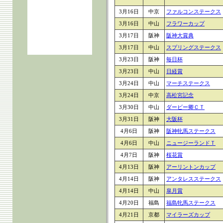
3月16日
中京
ファルコンステークス
3月16日
中山
フラワーカップ
3月17日
阪神
阪神大賞典
3月17日
中山
スプリングステークス
3月23日
阪神
毎日杯
3月23日
中山
日経賞
3月24日
中山
マーチステークス
3月24日
中京
高松宮記念
3月30日
中山
ダービー卿ＣＴ
3月31日
阪神
大阪杯
4月6日
阪神
阪神牝馬ステークス
4月6日
中山
ニュージーランドＴ
4月7日
阪神
桜花賞
4月13日
阪神
アーリントンカップ
4月14日
阪神
アンタレスステークス
4月14日
中山
皐月賞
4月20日
福島
福島牝馬ステークス
4月21日
京都
マイラーズカップ