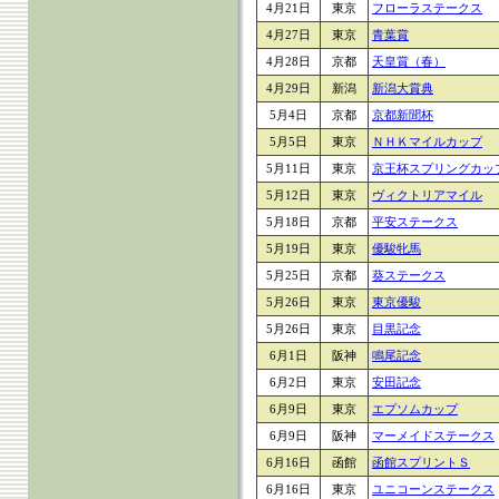
4月21日
東京
フローラステークス
4月27日
東京
青葉賞
4月28日
京都
天皇賞（春）
4月29日
新潟
新潟大賞典
5月4日
京都
京都新聞杯
5月5日
東京
ＮＨＫマイルカップ
5月11日
東京
京王杯スプリングカッ
5月12日
東京
ヴィクトリアマイル
5月18日
京都
平安ステークス
5月19日
東京
優駿牝馬
5月25日
京都
葵ステークス
5月26日
東京
東京優駿
5月26日
東京
目黒記念
6月1日
阪神
鳴尾記念
6月2日
東京
安田記念
6月9日
東京
エプソムカップ
6月9日
阪神
マーメイドステークス
6月16日
函館
函館スプリントＳ
6月16日
東京
ユニコーンステークス