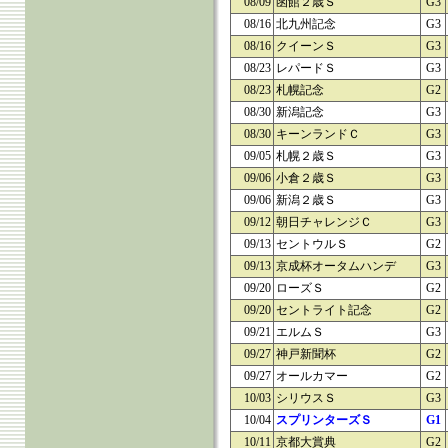
08/09
函館２歳Ｓ
G3
08/16
北九州記念
G3
08/16
クイーンＳ
G3
08/23
レパードＳ
G3
08/23
札幌記念
G2
08/30
新潟記念
G3
08/30
キーンランドＣ
G3
09/05
札幌２歳Ｓ
G3
09/06
小倉２歳Ｓ
G3
09/06
新潟２歳Ｓ
G3
09/12
朝日チャレンジＣ
G3
09/13
セントウルＳ
G2
09/13
京成杯オータムハンデ
G3
09/20
ローズＳ
G2
09/20
セントライト記念
G2
09/21
エルムＳ
G3
09/27
神戸新聞杯
G2
09/27
オールカマー
G2
10/03
シリウスＳ
G3
10/04
スプリンターズＳ
G1
10/11
京都大賞典
G2