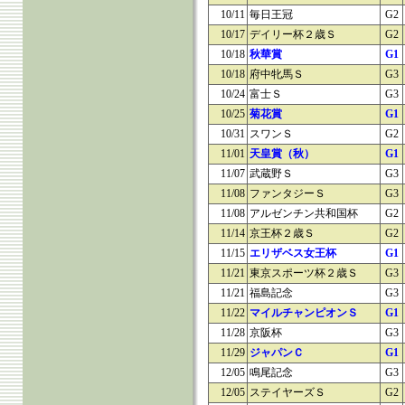
10/11
毎日王冠
G2
10/17
デイリー杯２歳Ｓ
G2
10/18
秋華賞
G1
10/18
府中牝馬Ｓ
G3
10/24
富士Ｓ
G3
10/25
菊花賞
G1
10/31
スワンＳ
G2
11/01
天皇賞（秋）
G1
11/07
武蔵野Ｓ
G3
11/08
ファンタジーＳ
G3
11/08
アルゼンチン共和国杯
G2
11/14
京王杯２歳Ｓ
G2
11/15
エリザベス女王杯
G1
11/21
東京スポーツ杯２歳Ｓ
G3
11/21
福島記念
G3
11/22
マイルチャンピオンＳ
G1
11/28
京阪杯
G3
11/29
ジャパンＣ
G1
12/05
鳴尾記念
G3
12/05
ステイヤーズＳ
G2