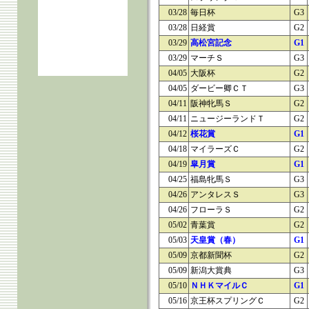
03/28
毎日杯
G3
03/28
日経賞
G2
03/29
高松宮記念
G1
03/29
マーチＳ
G3
04/05
大阪杯
G2
04/05
ダービー卿ＣＴ
G3
04/11
阪神牝馬Ｓ
G2
04/11
ニュージーランドＴ
G2
04/12
桜花賞
G1
04/18
マイラーズＣ
G2
04/19
皐月賞
G1
04/25
福島牝馬Ｓ
G3
04/26
アンタレスＳ
G3
04/26
フローラＳ
G2
05/02
青葉賞
G2
05/03
天皇賞（春）
G1
05/09
京都新聞杯
G2
05/09
新潟大賞典
G3
05/10
ＮＨＫマイルＣ
G1
05/16
京王杯スプリングＣ
G2