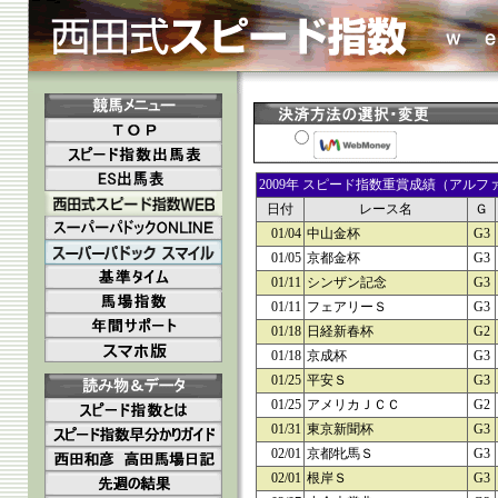
2009年 スピード指数重賞成績（アル
日付
レース名
Ｇ
01/04
中山金杯
G3
01/05
京都金杯
G3
01/11
シンザン記念
G3
01/11
フェアリーＳ
G3
01/18
日経新春杯
G2
01/18
京成杯
G3
01/25
平安Ｓ
G3
01/25
アメリカＪＣＣ
G2
01/31
東京新聞杯
G3
02/01
京都牝馬Ｓ
G3
02/01
根岸Ｓ
G3