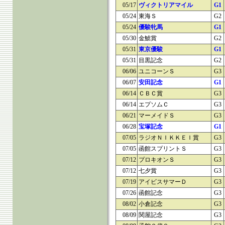
05/17
ヴィクトリアマイル
G1
05/24
東海Ｓ
G2
05/24
優駿牝馬
G1
05/30
金鯱賞
G2
05/31
東京優駿
G1
05/31
目黒記念
G2
06/06
ユニコーンＳ
G3
06/07
安田記念
G1
06/14
ＣＢＣ賞
G3
06/14
エプソムＣ
G3
06/21
マーメイドＳ
G3
06/28
宝塚記念
G1
07/05
ラジオＮＩＫＫＥＩ賞
G3
07/05
函館スプリントＳ
G3
07/12
プロキオンＳ
G3
07/12
七夕賞
G3
07/19
アイビスサマーＤ
G3
07/26
函館記念
G3
08/02
小倉記念
G3
08/09
関屋記念
G3