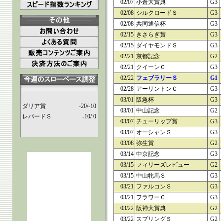
02/07
小倉大賞典
G3
02/08
シルクロードＳ
G3
02/08
共同通信杯
G3
02/15
きさらぎ賞
G3
02/15
ダイヤモンドＳ
G3
02/21
京都記念
G2
02/21
クイーンＣ
G3
02/22
フェブラリーＳ
G1
02/28
アーリントンＣ
G3
03/01
阪急杯
G3
ダリア賞
-20/-10
03/01
中山記念
G2
レパードＳ
-10/ 0
03/07
チューリップ賞
G3
03/07
オーシャンＳ
G3
03/08
弥生賞
G2
03/14
中京記念
G3
03/15
フィリーズレビュー
G2
03/15
中山牝馬Ｓ
G3
03/21
ファルコンＳ
G3
03/21
フラワーＣ
G3
03/22
阪神大賞典
G2
03/22
スプリングＳ
G2