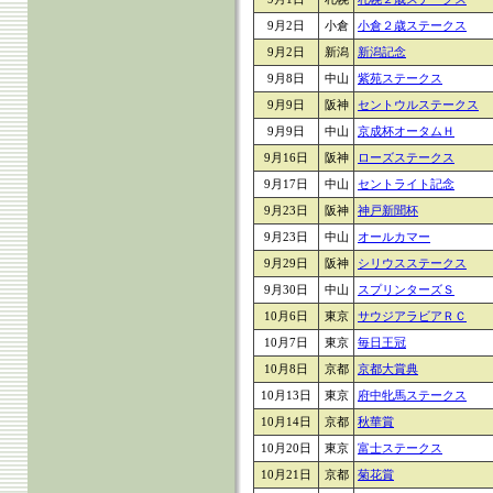
9月2日
小倉
小倉２歳ステークス
9月2日
新潟
新潟記念
9月8日
中山
紫苑ステークス
9月9日
阪神
セントウルステークス
9月9日
中山
京成杯オータムＨ
9月16日
阪神
ローズステークス
9月17日
中山
セントライト記念
9月23日
阪神
神戸新聞杯
9月23日
中山
オールカマー
9月29日
阪神
シリウスステークス
9月30日
中山
スプリンターズＳ
10月6日
東京
サウジアラビアＲＣ
10月7日
東京
毎日王冠
10月8日
京都
京都大賞典
10月13日
東京
府中牝馬ステークス
10月14日
京都
秋華賞
10月20日
東京
富士ステークス
10月21日
京都
菊花賞