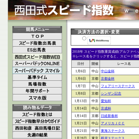
2018年 スピード指数重賞成績(アルファ
※レース名をクリックすると、スピード指数入
日付
開催
レース名
1月6日
中山
中山金杯
1月6日
京都
京都金杯
1月7日
中山
フェアリーステークス
1月8日
京都
シンザン記念
1月13日
中京
愛知杯
1月14日
中山
京成杯
1月14日
京都
日経新春杯
1月21日
中山
アメリカＪＣＣ
1月21日
中京
東海ステークス
1月28日
東京
根岸ステークス