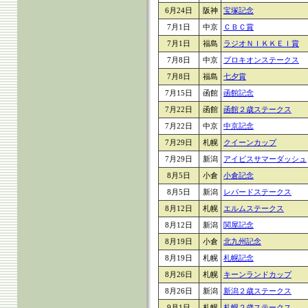
6月24日
阪神
宝塚記念
7月1日
中京
ＣＢＣ賞
7月1日
福島
ラジオＮＩＫＫＥＩ賞
7月8日
中京
プロキオンステークス
7月8日
福島
七夕賞
7月15日
函館
函館記念
7月22日
函館
函館２歳ステークス
7月22日
中京
中京記念
7月29日
札幌
クイーンカップ
7月29日
新潟
アイビスサマーダッシュ
8月5日
小倉
小倉記念
8月5日
新潟
レパードステークス
8月12日
札幌
エルムステークス
8月12日
新潟
関屋記念
8月19日
小倉
北九州記念
8月19日
札幌
札幌記念
8月26日
札幌
キーンランドカップ
8月26日
新潟
新潟２歳ステークス
9月1日
札幌
札幌２歳ステークス