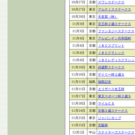
10月27日
京都
スワンステークス
10月27日
東京
アルテミスステークス
10月29日
東京
天皇賞（秋）
11月3日
東京
京王杯２歳ステークス
11月3日
京都
ファンタジーステークス
11月4日
東京
アルゼンチン共和国杯
11月4日
京都
ＪＢＣスプリント
11月4日
京都
ＪＢＣクラシック
11月4日
京都
ＪＢＣレディスクラシッ
11月10日
東京
武蔵野ステークス
11月10日
京都
デイリー杯２歳Ｓ
11月11日
福島
福島記念
11月11日
京都
エリザベス女王杯
11月17日
東京
東京スポーツ杯２歳Ｓ
11月18日
京都
マイルＣＳ
11月24日
京都
京都２歳ステークス
11月25日
東京
ジャパンカップ
11月25日
京都
京阪杯
12月1日
中山
ステイヤーズステークス