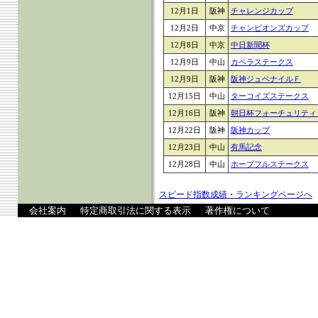
12月1日
阪神
チャレンジカップ
12月2日
中京
チャンピオンズカップ
12月8日
中京
中日新聞杯
12月9日
中山
カペラステークス
12月9日
阪神
阪神ジュベナイルＦ
12月15日
中山
ターコイズステークス
12月16日
阪神
朝日杯フォーチュリティ
12月22日
阪神
阪神カップ
12月23日
中山
有馬記念
12月28日
中山
ホープフルステークス
スピード指数成績・ランキングページへ
会社案内
特定商取引法に関する表示
著作権について