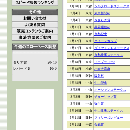
1月28日
京都
シルクロードステークス
2月4日
東京
東京新聞杯
2月4日
京都
きさらぎ賞
2月11日
東京
共同通信杯
2月11日
京都
京都記念
2月12日
東京
クイーンカップ
2月17日
東京
ダイヤモンドステークス
2月17日
京都
京都牝馬ステークス
2月18日
東京
フェブラリーS
ダリア賞
-20/-10
レパードＳ
-10/ 0
2月18日
小倉
小倉大賞典
2月25日
阪神
阪急杯
2月25日
中山
中山記念
3月3日
中山
オーシャンステークス
3月3日
阪神
チューリップ賞
3月4日
中山
弥生賞
3月10日
中山
中山牝馬ステークス
3月11日
阪神
フィリーズレビュー
3月11日
中京
金鯱賞