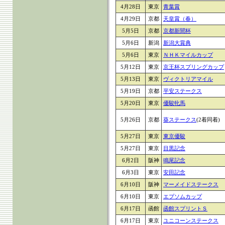
4月28日
東京
青葉賞
4月29日
京都
天皇賞（春）
5月5日
京都
京都新聞杯
5月6日
新潟
新潟大賞典
5月6日
東京
ＮＨＫマイルカップ
5月12日
東京
京王杯スプリングカップ
5月13日
東京
ヴィクトリアマイル
5月19日
京都
平安ステークス
5月20日
東京
優駿牝馬
5月26日
京都
葵ステークス
(2着同着)
5月27日
東京
東京優駿
5月27日
東京
目黒記念
6月2日
阪神
鳴尾記念
6月3日
東京
安田記念
6月10日
阪神
マーメイドステークス
6月10日
東京
エプソムカップ
6月17日
函館
函館スプリントＳ
6月17日
東京
ユニコーンステークス