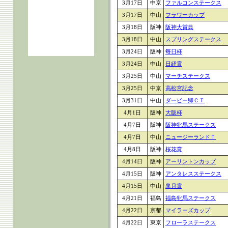
3月17日
中京
ファルコンステークス
3月17日
中山
フラワーカップ
3月18日
阪神
阪神大賞典
3月18日
中山
スプリングステークス
3月24日
阪神
毎日杯
3月24日
中山
日経賞
3月25日
中山
マーチステークス
3月25日
中京
高松宮記念
3月31日
中山
ダービー卿ＣＴ
4月1日
阪神
大阪杯
4月7日
阪神
阪神牝馬ステークス
4月7日
中山
ニュージーランドＴ
4月8日
阪神
桜花賞
4月14日
阪神
アーリントンカップ
4月15日
阪神
アンタレスステークス
4月15日
中山
皐月賞
4月21日
福島
福島牝馬ステークス
4月22日
京都
マイラーズカップ
4月22日
東京
フローラステークス