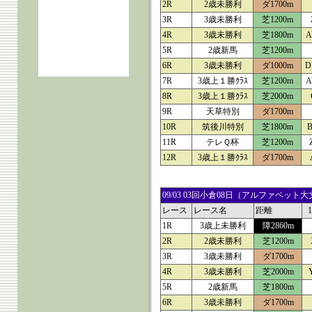
2R
2歳未勝利
ダ1700m
3R
3歳未勝利
芝1200m
4R
3歳未勝利
芝1800m
A
5R
2歳新馬
芝1200m
6R
3歳未勝利
ダ1000m
D
7R
3歳上１勝ｸﾗｽ
芝1200m
A
8R
3歳上１勝ｸﾗｽ
芝2000m
9R
天草特別
ダ1700m
10R
筑後川特別
芝1800m
11R
テレＱ杯
芝1200m
12R
3歳上１勝ｸﾗｽ
ダ1700m
09/03 03回小倉08日（アルファベ
レース
レース名
距離
1R
3歳上未勝利
障2860m
2R
2歳未勝利
芝1200m
3R
3歳未勝利
ダ1700m
4R
3歳未勝利
芝2000m
5R
2歳新馬
芝1800m
6R
3歳未勝利
ダ1700m