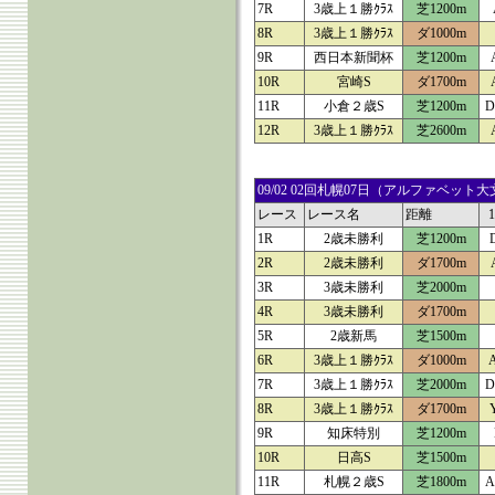
7R
3歳上１勝ｸﾗｽ
芝1200m
8R
3歳上１勝ｸﾗｽ
ダ1000m
9R
西日本新聞杯
芝1200m
10R
宮崎S
ダ1700m
11R
小倉２歳S
芝1200m
D
12R
3歳上１勝ｸﾗｽ
芝2600m
09/02 02回札幌07日（アルファベ
レース
レース名
距離
1R
2歳未勝利
芝1200m
2R
2歳未勝利
ダ1700m
3R
3歳未勝利
芝2000m
4R
3歳未勝利
ダ1700m
5R
2歳新馬
芝1500m
6R
3歳上１勝ｸﾗｽ
ダ1000m
7R
3歳上１勝ｸﾗｽ
芝2000m
D
8R
3歳上１勝ｸﾗｽ
ダ1700m
9R
知床特別
芝1200m
10R
日高S
芝1500m
11R
札幌２歳S
芝1800m
A