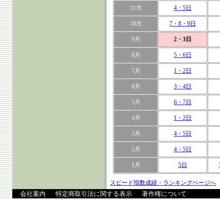
11月
4・5日
10月
7・8・9日
9月
2・3日
8月
5・6日
7月
1・2日
6月
3・4日
5月
6・7日
4月
1・2日
3月
4・5日
2月
4・5日
1月
5日
スピード指数成績・ランキングページへ
会社案内
特定商取引法に関する表示
著作権について