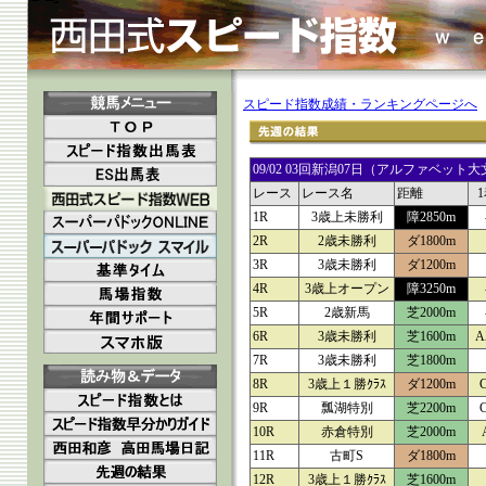
スピード指数成績・ランキングページへ
09/02 03回新潟07日（アルファベ
レース
レース名
距離
1R
3歳上未勝利
障2850m
2R
2歳未勝利
ダ1800m
3R
3歳未勝利
ダ1200m
4R
3歳上オープン
障3250m
5R
2歳新馬
芝2000m
6R
3歳未勝利
芝1600m
A
7R
3歳未勝利
芝1800m
8R
3歳上１勝ｸﾗｽ
ダ1200m
9R
瓢湖特別
芝2200m
10R
赤倉特別
芝2000m
11R
古町S
ダ1800m
12R
3歳上１勝ｸﾗｽ
芝1600m