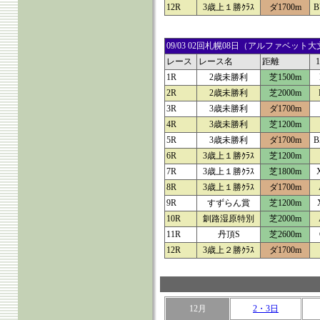
12R
3歳上１勝ｸﾗｽ
ダ1700m
B
09/03 02回札幌08日（アルファベ
レース
レース名
距離
1R
2歳未勝利
芝1500m
2R
2歳未勝利
芝2000m
3R
3歳未勝利
ダ1700m
4R
3歳未勝利
芝1200m
5R
3歳未勝利
ダ1700m
B
6R
3歳上１勝ｸﾗｽ
芝1200m
7R
3歳上１勝ｸﾗｽ
芝1800m
8R
3歳上１勝ｸﾗｽ
ダ1700m
9R
すずらん賞
芝1200m
10R
釧路湿原特別
芝2000m
11R
丹頂S
芝2600m
12R
3歳上２勝ｸﾗｽ
ダ1700m
12月
2・3日