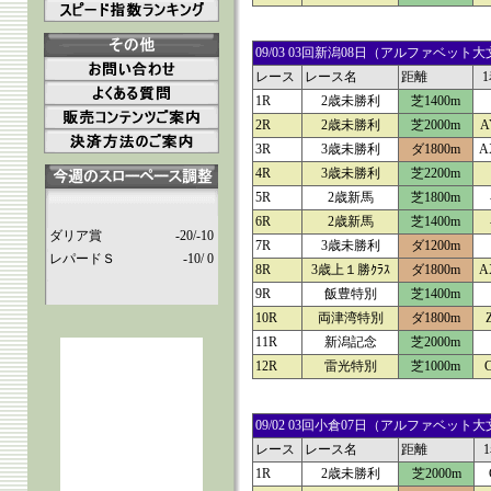
09/03 03回新潟08日（アルファベ
レース
レース名
距離
1R
2歳未勝利
芝1400m
2R
2歳未勝利
芝2000m
A
3R
3歳未勝利
ダ1800m
A
4R
3歳未勝利
芝2200m
5R
2歳新馬
芝1800m
6R
2歳新馬
芝1400m
ダリア賞
-20/-10
7R
3歳未勝利
ダ1200m
レパードＳ
-10/ 0
8R
3歳上１勝ｸﾗｽ
ダ1800m
A
9R
飯豊特別
芝1400m
10R
両津湾特別
ダ1800m
11R
新潟記念
芝2000m
12R
雷光特別
芝1000m
09/02 03回小倉07日（アルファベ
レース
レース名
距離
1R
2歳未勝利
芝2000m