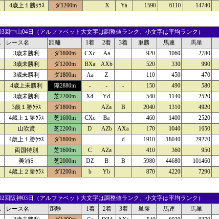
4歳上１勝ｸﾗｽ
ダ1200m
X
Ya
1590
6110
14740
02 03回中山04日（アルファベット大文字は調整値ランク、小文字は平均ランク）
ス
レース名
距離
1着
2着
3着
単勝
馬連
馬単
3歳未勝利
ダ1800m
CXc
Aa
920
1060
2780
3歳未勝利
ダ1200m
BXa
AXb
520
330
990
3歳未勝利
ダ1800m
Aa
Z
110
450
470
4歳上未勝利
障2880m
-
-
-
150
490
580
3歳未勝利
芝2200m
Xd
Yd
540
1140
2520
3歳１勝ｸﾗｽ
ダ1800m
AZa
B
2040
1310
4920
4歳上１勝ｸﾗｽ
芝1600m
CXc
Ba
460
1400
2520
山吹賞
芝2200m
D
AZb
AXa
170
1040
1650
4歳上１勝ｸﾗｽ
ダ1800m
d
1910
18040
29270
両国特別
芝1600m
C
AZa
410
360
950
美浦S
芝2000m
DZ
B
B
5980
44680
101460
4歳上２勝ｸﾗｽ
ダ1200m
b
Yb
870
4220
7290
01 02回阪神03日（アルファベット大文字は調整値ランク、小文字は平均ランク）
ス
レース名
距離
1着
2着
3着
単勝
馬連
馬単