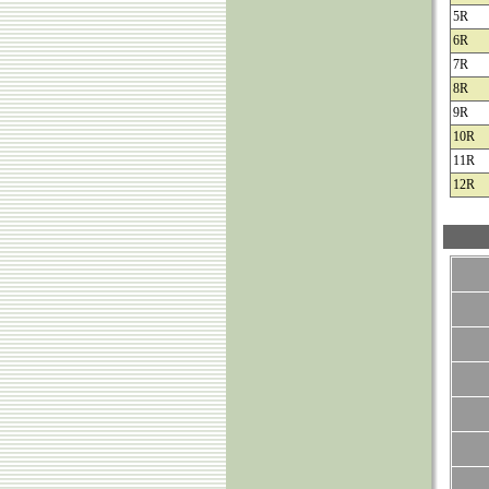
5R
6R
7R
8R
9R
10R
11R
12R