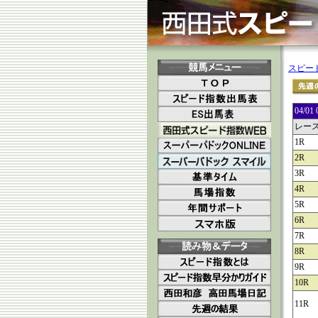
スピー
04/
レー
1R
2R
3R
4R
5R
6R
7R
8R
9R
10R
11R