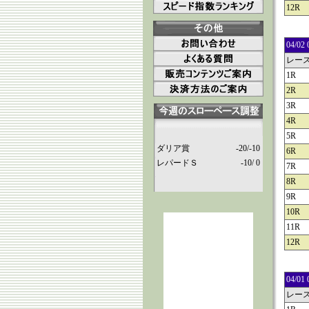
12R
04/
レー
1R
2R
3R
4R
5R
ダリア賞
-20/-10
6R
レパードＳ
-10/ 0
7R
8R
9R
10R
11R
12R
04/
レー