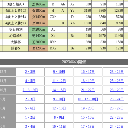
3歳１勝ｸﾗｽ
芝1600m
D
Ab
Xa
330
910
1820
4歳上１勝ｸﾗｽ
ダ1800m
d
A
Yc
3180
3860
12330
4歳上２勝ｸﾗｽ
ダ1400m
CXb
D
230
3560
5730
4歳上２勝ｸﾗｽ
ダ1800m
B
Yb
1850
3540
9090
明石特別
芝2000m
Ac
190
560
880
心斎橋S
芝1400m
Xc
Ba
610
6470
11460
大阪杯
芝2000m
BYb
360
830
1580
陽春S
ダ1200m
DXa
Ba
210
930
1230
2023年の開催
12月
2・3日
9・10日
16・17日
23・24日
11月
4・5日
11・12日
18・19日
25・26日
10月
7・8・9日
14・15日
21・22日
28・29日
9月
2・3日
9・10日
16・17・18日
23・24日
8月
5・6日
12・13日
19・20日
26・27日
7月
1・2日
8・9日
15・16日
22・23日
6月
3・4日
10・11日
17・18日
24・25日