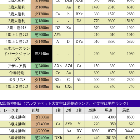
3歳未勝利
ダ1400m
Cc
DZd
AXa
540
6920
9370
3歳未勝利
ダ1800m
Aa
B
1490
2310
6310
3歳未勝利
ダ1200m
Ca
b
BXc
330
1570
2650
3歳未勝利
芝1800m
-
-
Dd
770
9300
15160
3歳１勝ｸﾗｽ
ダ1800m
DZ
Xa
570
820
1920
4歳上１勝ｸﾗｽ
芝2000m
AYb
210
610
1010
4歳上１勝ｸﾗｽ
ダ1400m
A
D
DYa
510
3330
5320
三木ホースラン
ドパークジャン
障3140m
-
-
-
260
540
1080
プS
アザレア賞
芝2400m
AXb
AZd
Ca
150
330
390
仲春特別
芝1200m
Cc
Aa
300
450
880
ポラリスS
ダ1400m
BXa
C
Ab
500
1020
2350
4歳上２勝ｸﾗｽ
ダ1800m
Aa
CXc
360
340
740
02 02回阪神04日（アルファベット大文字は調整値ランク、小文字は平均ランク）
ス
レース名
距離
1着
2着
3着
単勝
馬連
馬単
3歳未勝利
ダ1800m
1090
4300
8500
3歳未勝利
ダ1400m
Ca
AYb
Y
220
350
620
3歳未勝利
ダ2000m
Aa
BY
8930
8370
34440
3歳未勝利
芝2400m
DXb
Ac
440
30130
41350