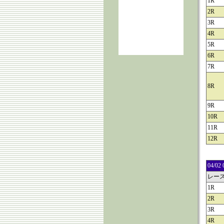
1R
2R
3R
4R
5R
6R
7R
8R
9R
10R
11R
12R
04/
レー
1R
2R
3R
4R