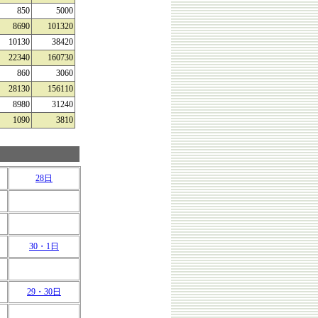
850
5000
8690
101320
10130
38420
22340
160730
860
3060
28130
156110
8980
31240
1090
3810
28日
30・1日
29・30日