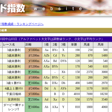
ド指数成績・ランキングページへ
01 03回中山03日（アルファベット大文字は調整値ランク、小文字は平均ランク）
ス
レース名
距離
1着
2着
3着
単勝
馬連
馬単
3歳未勝利
ダ1800m
Aa
BYc
X
190
250
500
3歳未勝利
ダ1200m
AZb
Cd
Yc
280
870
1480
3歳未勝利
ダ1800m
AXa
Bd
DYb
120
380
540
3歳未勝利
ダ1200m
AXa
BYb
170
540
610
3歳未勝利
芝2000m
-
Xb
150
2370
3000
3歳未勝利
ダ1800m
AXa
BYb
C
130
200
260
3歳１勝ｸﾗｽ
芝1600m
Bc
DXc
Db
490
1490
2970
4歳上１勝ｸﾗｽ
ダ2400m
Dd
A
AYb
260
1170
1610
千葉日報杯
ダ1800m
B
D
4010
7690
18230
安房特別
芝2500m
Ad
Xa
D
550
1570
3540
ダービー卿チャ
芝1600m
Ab
AXa
Y
810
1800
4060
レンジT