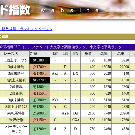
ド指数成績・ランキングページへ
15 02回福島05日（アルファベット大文字は調整値ランク、小文字は平均ランク）
ス
レース名
距離
1着
2着
3着
単勝
馬連
馬単
3歳上オープン
障3380m
-
-
-
720
1830
3920
3歳未勝利
ダ1700m
D
1420
16050
22990
3歳未勝利
ダ1700m
AZa
A
DX
560
2020
4140
3歳上未勝利
障2770m
-
-
-
360
590
1350
2歳新馬
芝1800m
-
-
-
360
1820
2800
2歳新馬
ダ1150m
-
-
-
300
820
1460
3歳未勝利
芝2600m
AYc
b
d
180
5130
6120
3歳上１勝ｸﾗｽ
芝1200m
A
C
240
2040
2820
南相馬特別
芝2000m
AYb
Dd
2150
7740
20960
米沢特別
ダ1150m
C
CXa
500
11050
17360
バーデンバー
芝1200m
d
Z
D
750
2460
4550
デンC