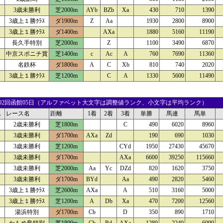
3歳未勝利
芝2000m
AYb
BZb
Xa
430
710
1390
3歳上１勝ｸﾗｽ
ダ1900m
Z
Aa
1930
2800
8900
3歳上１勝ｸﾗｽ
ダ1400m
AXa
1880
5160
11190
長久手特別
芝2000m
Z
1100
3490
6870
中京スポニチ賞
芝1400m
c
Ac
A
760
7690
11360
名鉄杯
ダ1800m
A
C
Xb
810
740
2020
3歳上１勝ｸﾗｽ
芝1200m
C
A
1330
5600
11490
15 02回函館05日（アルファベット大文字は調整値ランク、小文字は平均ランク）
ス
レース名
距離
1着
2着
3着
単勝
馬連
馬単
2歳未勝利
芝1800m
C
490
6020
8960
3歳未勝利
ダ1700m
AXa
Zd
190
690
1030
3歳未勝利
芝1200m
CYd
1950
27430
45670
3歳未勝利
ダ1700m
AXa
6600
39250
115660
3歳未勝利
芝2000m
Aa
Yc
DZd
820
1620
3750
3歳未勝利
ダ1700m
BYd
Aa
490
2820
5460
3歳上１勝ｸﾗｽ
芝2600m
AXa
A
510
3160
5000
3歳上１勝ｸﾗｽ
芝1200m
A
Db
Xa
470
7200
12560
湯浜特別
ダ1700m
Cb
D
350
890
1710