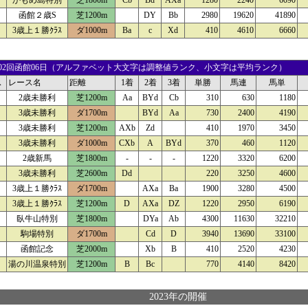
かもめ島特別
芝1800m
Cb
Bd
AXa
1280
2240
6090
函館２歳S
芝1200m
DY
Bb
2980
19620
41890
3歳上１勝ｸﾗｽ
ダ1000m
Ba
c
Xd
410
4610
6660
16 02回函館06日（アルファベット大文字は調整値ランク、小文字は平均ランク）
ス
レース名
距離
1着
2着
3着
単勝
馬連
馬単
2歳未勝利
芝1200m
Aa
BYd
Cb
310
630
1180
3歳未勝利
ダ1700m
BYd
Aa
730
2400
4190
3歳未勝利
芝1200m
AXb
Zd
410
1970
3450
3歳未勝利
ダ1000m
CXb
A
BYd
370
460
1120
2歳新馬
芝1800m
-
-
-
1220
3320
6200
3歳未勝利
芝2600m
Dd
220
3250
4600
3歳上１勝ｸﾗｽ
ダ1700m
AXa
Ba
1900
3280
4500
3歳上１勝ｸﾗｽ
芝1200m
D
AXa
DZ
1220
2950
6190
臥牛山特別
芝1800m
DYa
Ab
4300
11630
32210
駒場特別
ダ1700m
Cd
D
3940
13690
33100
函館記念
芝2000m
Xb
B
410
2520
4230
湯の川温泉特別
芝1200m
B
Bc
770
4140
8420
2023年の開催