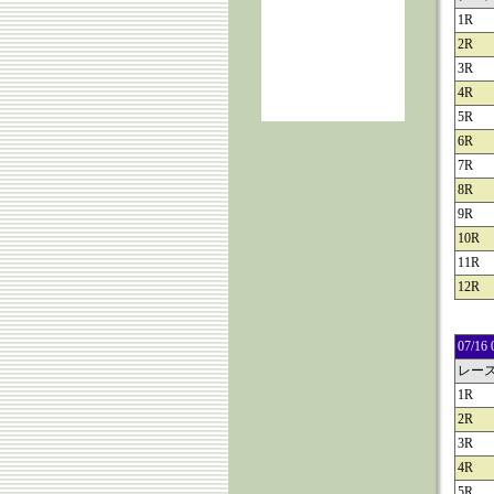
1R
2R
3R
4R
5R
6R
7R
8R
9R
10R
11R
12R
07/
レー
1R
2R
3R
4R
5R