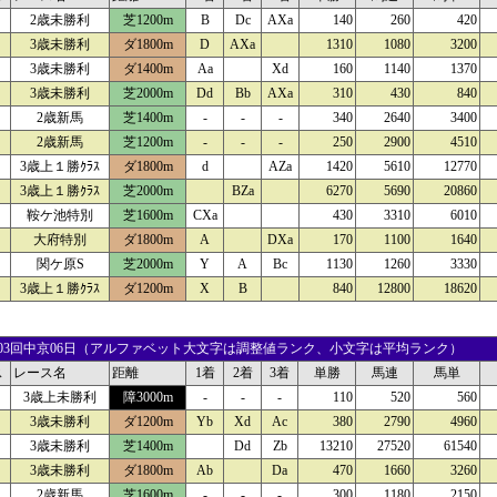
2歳未勝利
芝1200m
B
Dc
AXa
140
260
420
3歳未勝利
ダ1800m
D
AXa
1310
1080
3200
3歳未勝利
ダ1400m
Aa
Xd
160
1140
1370
3歳未勝利
芝2000m
Dd
Bb
AXa
310
430
840
2歳新馬
芝1400m
-
-
-
340
2640
3400
2歳新馬
芝1200m
-
-
-
250
2900
4510
3歳上１勝ｸﾗｽ
ダ1800m
d
AZa
1420
5610
12770
3歳上１勝ｸﾗｽ
芝2000m
BZa
6270
5690
20860
鞍ケ池特別
芝1600m
CXa
430
3310
6010
大府特別
ダ1800m
A
DXa
170
1100
1640
関ケ原S
芝2000m
Y
A
Bc
1130
1260
3330
3歳上１勝ｸﾗｽ
ダ1200m
X
B
840
12800
18620
16 03回中京06日（アルファベット大文字は調整値ランク、小文字は平均ランク）
ス
レース名
距離
1着
2着
3着
単勝
馬連
馬単
3歳上未勝利
障3000m
-
-
-
110
520
560
3歳未勝利
ダ1200m
Yb
Xd
Ac
380
2790
4960
3歳未勝利
芝1400m
Dd
Zb
13210
27520
61540
3歳未勝利
ダ1800m
Ab
Da
470
1660
3260
2歳新馬
芝1600m
-
-
-
300
1180
2150