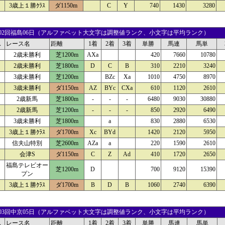
3歳上１勝ｸﾗｽ
ダ1150m
C
Y
740
1430
3280
16 02回福島06日（アルファベット大文字は調整値ランク、小文字は平均ランク）
ス
レース名
距離
1着
2着
3着
単勝
馬連
馬単
2歳未勝利
芝1200m
AXa
420
7660
10780
2歳未勝利
芝1800m
D
C
B
310
2210
3240
3歳未勝利
芝1200m
BZc
Xa
1010
4750
8970
3歳未勝利
ダ1150m
AZ
BYc
CXa
610
1120
2610
2歳新馬
芝1800m
-
-
-
6480
9030
30880
2歳新馬
芝1200m
-
-
-
850
2920
6490
3歳未勝利
芝1800m
a
830
2880
6530
3歳上１勝ｸﾗｽ
ダ1700m
Xc
BYd
1420
2120
5950
信夫山特別
芝2600m
AZa
a
220
1590
2610
会津S
ダ1150m
C
Z
Ad
410
1720
2650
福島テレビオー
芝1200m
D
700
9120
15390
プン
3歳上１勝ｸﾗｽ
ダ1700m
B
D
B
1060
2740
6390
15 03回中京05日（アルファベット大文字は調整値ランク、小文字は平均ランク）
ス
レース名
距離
1着
2着
3着
単勝
馬連
馬単