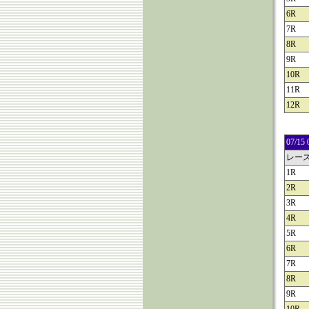
6R
7R
8R
9R
10R
11R
12R
07/
レー
1R
2R
3R
4R
5R
6R
7R
8R
9R