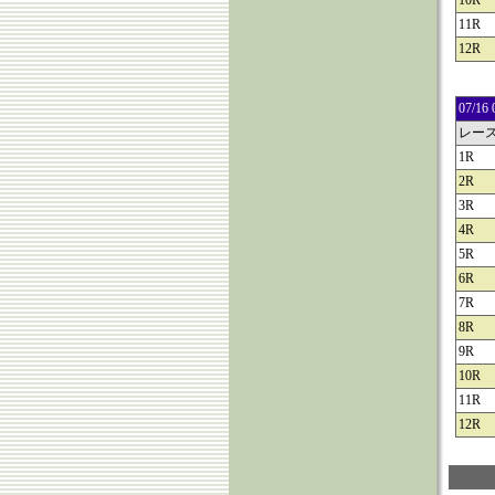
10R
11R
12R
07/
レー
1R
2R
3R
4R
5R
6R
7R
8R
9R
10R
11R
12R