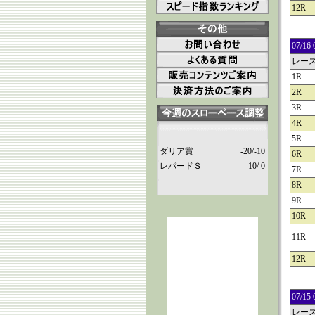
12R
07/
レー
1R
2R
3R
4R
5R
ダリア賞
-20/-10
6R
レパードＳ
-10/ 0
7R
8R
9R
10R
11R
12R
07/
レー