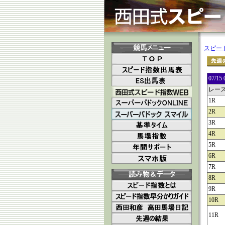
スピー
07/
レー
1R
2R
3R
4R
5R
6R
7R
8R
9R
10R
11R