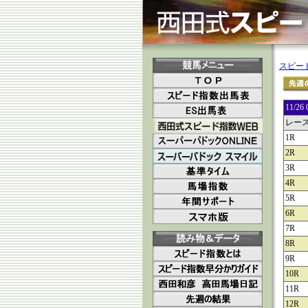
スピー
11/
レー
1R
2R
3R
4R
5R
6R
7R
8R
9R
10R
11R
12R