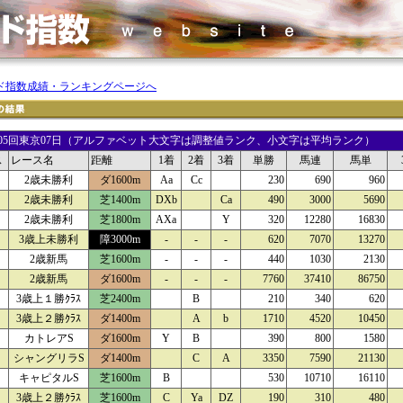
ド指数成績・ランキングページへ
26 05回東京07日（アルファベット大文字は調整値ランク、小文字は平均ランク）
ス
レース名
距離
1着
2着
3着
単勝
馬連
馬単
2歳未勝利
ダ1600m
Aa
Cc
230
690
960
2歳未勝利
芝1400m
DXb
Ca
490
3000
5690
2歳未勝利
芝1800m
AXa
Y
320
12280
16830
3歳上未勝利
障3000m
-
-
-
620
7070
13270
2歳新馬
芝1600m
-
-
-
440
1030
2130
2歳新馬
ダ1600m
-
-
-
7760
37410
86750
3歳上１勝ｸﾗｽ
芝2400m
B
210
340
620
3歳上２勝ｸﾗｽ
ダ1400m
A
b
1710
4520
10450
カトレアS
ダ1600m
Y
B
390
800
1580
シャングリラS
ダ1400m
C
A
3350
7590
21130
キャピタルS
芝1600m
B
530
10710
16110
3歳上２勝ｸﾗｽ
芝1600m
C
Ya
DZ
190
310
480