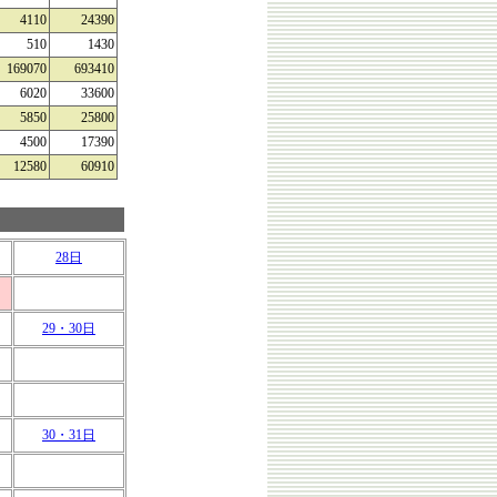
4110
24390
510
1430
169070
693410
6020
33600
5850
25800
4500
17390
12580
60910
28日
29・30日
30・31日