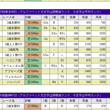
27 05回東京08日（アルファベット大文字は調整値ランク、小文字は平均ランク）
ス
レース名
距離
1着
2着
3着
単勝
馬連
馬単
2歳未勝利
ダ1400m
AZa
B
250
450
740
2歳未勝利
芝1600m
Xb
Aa
BY
430
450
1070
2歳未勝利
ダ1600m
AXa
BYc
580
860
1920
2歳未勝利
芝2000m
Aa
BYb
120
280
320
3歳上１勝ｸﾗｽ
ダ1600m
B
DZc
580
1330
2480
2歳新馬
芝1800m
-
-
-
190
900
1290
3歳上１勝ｸﾗｽ
ダ1400m
AXa
Y
c
610
2500
6350
ベゴニア賞
芝1600m
AY
580
870
2050
オリエンタル賞
芝2000m
C
BXa
Xc
530
410
1310
アプローズ賞
ダ1600m
d
320
1490
2500
ウェルカムS
芝2000m
Yb
180
950
1280
ジャパンC
芝2400m
Bd
Y
450
940
1920
26 05回阪神07日（アルファベット大文字は調整値ランク、小文字は平均ランク）
ス
レース名
距離
1着
2着
3着
単勝
馬連
馬単
2歳未勝利
ダ1800m
B
D
170
270
470