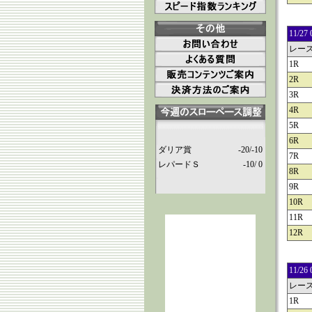
11/
レー
1R
2R
3R
4R
5R
6R
ダリア賞
-20/-10
7R
レパードＳ
-10/ 0
8R
9R
10R
11R
12R
11/
レー
1R