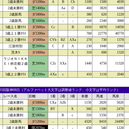
2歳未勝利
ダ1200m
A
B
Cb
1100
1500
4030
2歳未勝利
芝1400m
Aa
D
460
3820
6400
2歳新馬
ダ1800m
-
-
-
380
620
1220
2歳新馬
芝1600m
-
-
-
260
2340
3000
3歳上１勝ｸﾗｽ
ダ2000m
Cc
B
1010
6970
14950
3歳上１勝ｸﾗｽ
ダ1200m
760
22770
40770
3歳上２勝ｸﾗｽ
ダ1800m
CYb
BZ
AXa
270
730
1370
江坂特別
芝2600m
C
Z
A
230
1940
2960
茨木S
ダ1800m
A
310
690
1320
ラジオＮＩＫＫ
芝2000m
CZc
AXa
1440
4750
11320
ＥＩ杯京都２歳
S
3歳上２勝ｸﾗｽ
芝1200m
AXa
c
410
1110
2040
27 05回阪神08日（アルファベット大文字は調整値ランク、小文字は平均ランク）
ス
レース名
距離
1着
2着
3着
単勝
馬連
馬単
2歳未勝利
ダ1800m
CXa
AZb
1150
2020
5020
2歳未勝利
芝1200m
BY
X
560
1100
2470
2歳未勝利
芝1800m
B
c
310
1550
2370
2歳新馬
ダ1200m
-
-
-
4320
8410
24490
3歳上未勝利
障2970m
-
-
-
450
540
1220