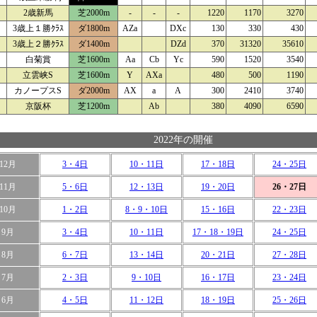
2歳新馬
芝2000m
-
-
-
1220
1170
3270
3歳上１勝ｸﾗｽ
ダ1800m
AZa
DXc
130
330
430
3歳上２勝ｸﾗｽ
ダ1400m
DZd
370
31320
35610
白菊賞
芝1600m
Aa
Cb
Yc
590
1520
3540
立雲峡S
芝1600m
Y
AXa
480
500
1190
カノープスS
ダ2000m
AX
a
A
300
2410
3740
京阪杯
芝1200m
Ab
380
4090
6590
2022年の開催
12月
3・4日
10・11日
17・18日
24・25日
11月
5・6日
12・13日
19・20日
26・27日
10月
1・2日
8・9・10日
15・16日
22・23日
9月
3・4日
10・11日
17・18・19日
24・25日
8月
6・7日
13・14日
20・21日
27・28日
7月
2・3日
9・10日
16・17日
23・24日
6月
4・5日
11・12日
18・19日
25・26日