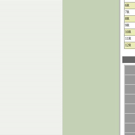
6R
7R
8R
9R
10R
11R
12R