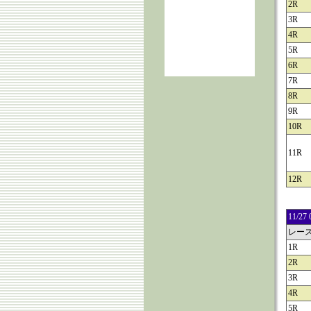
2R
3R
4R
5R
6R
7R
8R
9R
10R
11R
12R
11/
レー
1R
2R
3R
4R
5R