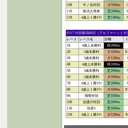
10R
中ノ岳特別
ダ1800m
11R
新潟大賞典
芝2000m
12R
4歳上１勝ｸﾗｽ
芝1400m
05/17 01回新潟06日（アルファベ
レース
レース名
距離
1R
4歳上未勝利
障2890m
2R
3歳未勝利
ダ1800m
B
3R
3歳未勝利
ダ1200m
4R
4歳上未勝利
障2890m
5R
3歳未勝利
芝2000m
6R
3歳未勝利
ダ1800m
7R
4歳上１勝ｸﾗｽ
芝2000m
8R
4歳上１勝ｸﾗｽ
ダ1800m
B
9R
飛竜特別
芝1000m
10R
信濃川特別
芝2000m
11R
弥彦S
芝1800m
12R
4歳上１勝ｸﾗｽ
ダ1200m
B