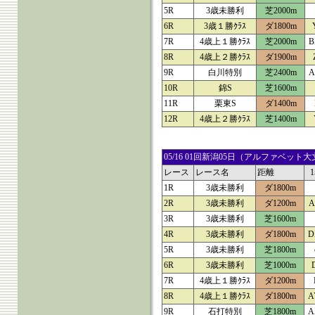
5R
3歳未勝利
芝2000m
6R
3歳１勝ｸﾗｽ
ダ1800m
7R
4歳上１勝ｸﾗｽ
芝2000m
B
8R
4歳上２勝ｸﾗｽ
ダ1900m
9R
白川特別
芝2400m
A
10R
錦S
芝1600m
11R
栗東S
ダ1400m
12R
4歳上２勝ｸﾗｽ
芝1400m
05/16 01回新潟05日（アルファベ
レース
レース名
距離
1R
3歳未勝利
ダ1800m
2R
3歳未勝利
ダ1200m
A
3R
3歳未勝利
芝1600m
4R
3歳未勝利
ダ1800m
D
5R
3歳未勝利
芝1800m
6R
3歳未勝利
芝1000m
7R
4歳上１勝ｸﾗｽ
ダ1200m
8R
4歳上１勝ｸﾗｽ
ダ1800m
A
9R
石打特別
芝1800m
A