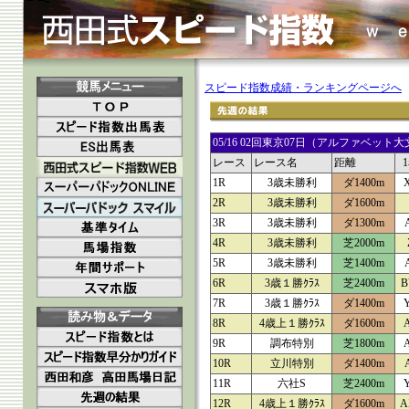
スピード指数成績・ランキングページへ
05/16 02回東京07日（アルファベ
レース
レース名
距離
1R
3歳未勝利
ダ1400m
2R
3歳未勝利
ダ1600m
3R
3歳未勝利
ダ1300m
4R
3歳未勝利
芝2000m
5R
3歳未勝利
芝1400m
6R
3歳１勝ｸﾗｽ
芝2400m
B
7R
3歳１勝ｸﾗｽ
ダ1400m
8R
4歳上１勝ｸﾗｽ
ダ1600m
9R
調布特別
芝1800m
10R
立川特別
ダ1400m
11R
六社S
芝2400m
12R
4歳上１勝ｸﾗｽ
ダ1600m
A