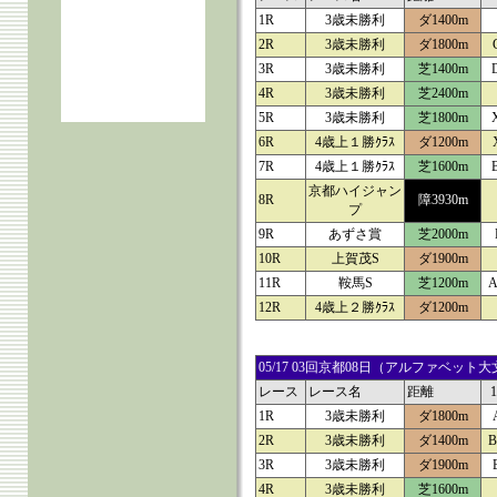
1R
3歳未勝利
ダ1400m
2R
3歳未勝利
ダ1800m
3R
3歳未勝利
芝1400m
4R
3歳未勝利
芝2400m
5R
3歳未勝利
芝1800m
6R
4歳上１勝ｸﾗｽ
ダ1200m
7R
4歳上１勝ｸﾗｽ
芝1600m
京都ハイジャン
8R
障3930m
プ
9R
あずさ賞
芝2000m
10R
上賀茂S
ダ1900m
11R
鞍馬S
芝1200m
A
12R
4歳上２勝ｸﾗｽ
ダ1200m
05/17 03回京都08日（アルファベ
レース
レース名
距離
1R
3歳未勝利
ダ1800m
2R
3歳未勝利
ダ1400m
B
3R
3歳未勝利
ダ1900m
4R
3歳未勝利
芝1600m