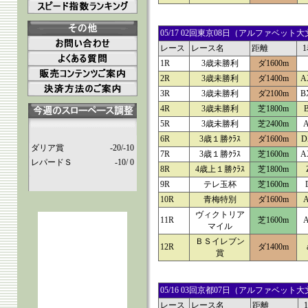
05/17 02回東京08日（アルファベ
レース
レース名
距離
1R
3歳未勝利
ダ1600m
2R
3歳未勝利
ダ1400m
A
3R
3歳未勝利
ダ2100m
B
4R
3歳未勝利
芝1800m
5R
3歳未勝利
芝2400m
6R
3歳１勝ｸﾗｽ
ダ1600m
D
ダリア賞
-20/-10
7R
3歳１勝ｸﾗｽ
芝1600m
A
レパードＳ
-10/ 0
8R
4歳上１勝ｸﾗｽ
芝1800m
9R
テレ玉杯
芝1600m
10R
青梅特別
ダ1600m
ヴィクトリア
11R
芝1600m
マイル
ＢＳイレブン
12R
ダ1400m
賞
05/16 03回京都07日（アルファベ
レース
レース名
距離