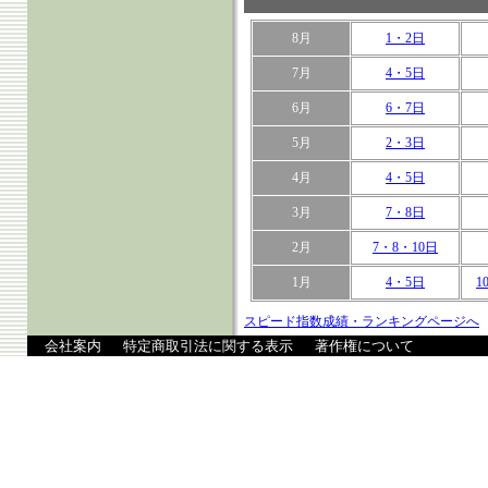
8月
1・2日
7月
4・5日
6月
6・7日
5月
2・3日
4月
4・5日
3月
7・8日
2月
7・8・10日
1月
4・5日
1
スピード指数成績・ランキングページへ
会社案内
特定商取引法に関する表示
著作権について