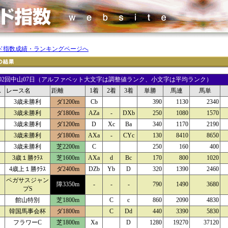
ド指数成績・ランキングページへ
21 02回中山07日（アルファベット大文字は調整値ランク、小文字は平均ランク）
ス
レース名
距離
1着
2着
3着
単勝
馬連
馬単
3歳未勝利
ダ1200m
Cb
390
1130
2340
3歳未勝利
ダ1800m
AZa
-
DXb
250
1080
1570
3歳未勝利
ダ1200m
D
Xc
Ba
340
1170
2190
3歳未勝利
ダ1800m
AXa
-
CYc
130
8410
8650
3歳未勝利
芝2200m
C
250
160
400
3歳１勝ｸﾗｽ
芝1600m
AXa
d
Bc
170
800
1020
4歳上１勝ｸﾗｽ
ダ2400m
DZb
Yb
D
320
1390
2460
ペガサスジャン
障3350m
-
-
-
790
1490
3680
プS
館山特別
芝1800m
C
c
860
2090
4830
韓国馬事会杯
ダ1800m
C
Dd
440
3390
5830
フラワーC
芝1800m
Xa
D
1280
19270
37120