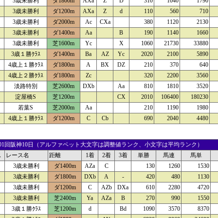
3歳未勝利
ダ1800m
AXa
Z
D
310
1040
1790
3歳未勝利
ダ1200m
AXa
Z
d
110
560
710
3歳未勝利
ダ2000m
Ac
CXa
380
1120
2130
3歳未勝利
ダ1400m
Aa
B
190
1140
1660
3歳未勝利
芝1600m
Yc
X
1060
21730
33880
3歳１勝ｸﾗｽ
ダ1400m
Ba
AZ
Yc
2020
2100
5890
4歳上１勝ｸﾗｽ
ダ1800m
A
BX
DZ
210
370
640
4歳上２勝ｸﾗｽ
ダ1800m
Zc
320
2200
3560
淡路特別
芝2600m
DXb
Aa
810
1810
3520
淀屋橋S
芝1200m
CX
2010
106400
180230
若葉S
芝2000m
Aa
210
1190
1980
4歳上１勝ｸﾗｽ
ダ1200m
C
Cb
690
2040
4480
22 01回阪神10日（アルファベット大文字は調整値ランク、小文字は平均ランク）
ス
レース名
距離
1着
2着
3着
単勝
馬連
馬単
3歳未勝利
ダ1400m
AZa
C
130
1260
1530
3歳未勝利
ダ1800m
DXb
A
-
420
480
1130
3歳未勝利
ダ1200m
C
AZb
DXa
610
2280
4720
3歳未勝利
芝2400m
Ya
AZa
B
270
990
1550
3歳１勝ｸﾗｽ
芝1200m
d
Bd
1090
3570
8370