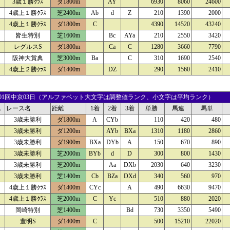
3歳１勝ｸﾗｽ
ダ1800m
AY
6930
8060
24600
4歳上１勝ｸﾗｽ
芝2400m
Ab
d
Z
210
1390
2000
4歳上１勝ｸﾗｽ
ダ1800m
C
4390
14520
43240
皆生特別
芝1600m
Bc
AYa
210
2550
3420
レグルスS
ダ1800m
Ca
C
1280
3660
7790
阪神大賞典
芝3000m
Ba
C
310
1690
2540
4歳上２勝ｸﾗｽ
ダ1400m
DZ
290
1560
2410
21 01回中京03日（アルファベット大文字は調整値ランク、小文字は平均ランク）
ス
レース名
距離
1着
2着
3着
単勝
馬連
馬単
3歳未勝利
ダ1800m
A
CYb
110
420
480
3歳未勝利
ダ1200m
AYb
BXa
1310
1180
2860
3歳未勝利
ダ1900m
BXa
DYb
A
150
670
890
3歳未勝利
芝2000m
BYb
d
D
300
800
1430
3歳未勝利
芝2000m
Aa
DXb
2030
640
3230
3歳未勝利
芝1400m
Cb
BZa
DXd
340
560
970
4歳上１勝ｸﾗｽ
ダ1400m
CYc
A
490
6630
9470
4歳上１勝ｸﾗｽ
芝2000m
C
Yc
510
880
2020
岡崎特別
芝1400m
Bd
730
3350
5490
豊明S
ダ1400m
C
500
15210
22020