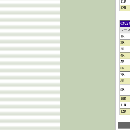
11R
12R
03/
レー
1R
2R
3R
4R
5R
6R
7R
8R
9R
10R
11R
12R