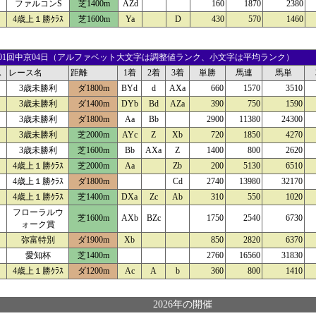
ファルコンS
芝1400m
AZd
160
1870
2380
4歳上１勝ｸﾗｽ
芝1600m
Ya
D
430
570
1460
22 01回中京04日（アルファベット大文字は調整値ランク、小文字は平均ランク）
ス
レース名
距離
1着
2着
3着
単勝
馬連
馬単
3歳未勝利
ダ1800m
BYd
d
AXa
660
1570
3510
3歳未勝利
ダ1400m
DYb
Bd
AZa
390
750
1590
3歳未勝利
ダ1800m
Aa
Bb
2900
11380
24300
3歳未勝利
芝2000m
AYc
Z
Xb
720
1850
4270
3歳未勝利
芝1600m
Bb
AXa
Z
1400
800
2620
4歳上１勝ｸﾗｽ
芝2000m
Aa
Zb
200
5130
6510
4歳上１勝ｸﾗｽ
ダ1800m
Cd
2740
13980
32170
4歳上１勝ｸﾗｽ
芝1400m
DXa
Zc
Ab
310
550
1020
フローラルウ
芝1600m
AXb
BZc
1750
2540
6730
ォーク賞
弥富特別
ダ1900m
Xb
850
2820
6370
愛知杯
芝1400m
2760
16560
31830
4歳上１勝ｸﾗｽ
ダ1200m
Ac
A
b
360
800
1410
2026年の開催