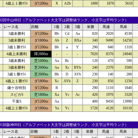
4歳上１勝ｸﾗｽ
ダ1200m
X
AZb
1890
1870
5610
22 02回中山08日（アルファベット大文字は調整値ランク、小文字は平均ランク）
ス
レース名
距離
1着
2着
3着
単勝
馬連
馬単
3歳未勝利
ダ1200m
Bb
Cd
Aa
820
2020
4530
3歳未勝利
ダ1800m
Ab
Z
BXa
340
9490
14250
3歳１勝ｸﾗｽ
ダ1200m
Bb
a
Y
290
840
1310
4歳上未勝利
障2880m
-
-
-
7020
8370
24940
3歳未勝利
芝1600m
Aa
Bc
120
470
590
3歳未勝利
芝2000m
Aa
Xc
BYb
240
2370
3500
3歳１勝ｸﾗｽ
芝2000m
Bb
D
AYb
230
140
280
4歳上１勝ｸﾗｽ
ダ1800m
Xc
AYb
Z
230
850
1250
鎌ケ谷特別
ダ1200m
B
290
1110
1840
スピカS
芝1800m
Xa
Yc
Ac
420
1970
3320
千葉S
ダ1200m
Aa
400
8450
13990
4歳上２勝ｸﾗｽ
ダ1800m
Ya
Yc
1720
4120
10110
21 01回阪神09日（アルファベット大文字は調整値ランク、小文字は平均ランク）
ス
レース名
距離
1着
2着
3着
単勝
馬連
馬単