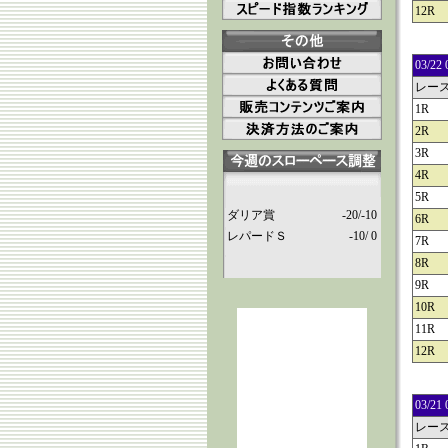
12R
03/
レー
1R
2R
3R
4R
5R
ダリア賞
-20/-10
6R
レパードＳ
-10/ 0
7R
8R
9R
10R
11R
12R
03/
レー