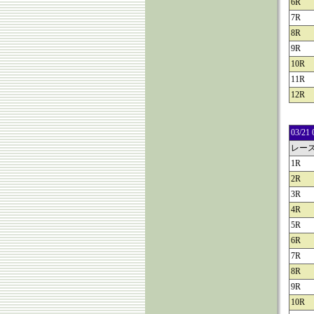
6R
7R
8R
9R
10R
11R
12R
03/
レー
1R
2R
3R
4R
5R
6R
7R
8R
9R
10R