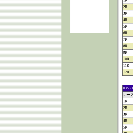
1R
2R
3R
4R
5R
6R
7R
8R
9R
10R
11R
12R
03/
レー
1R
2R
3R
4R
5R