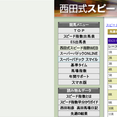
スピー
03/
レー
1R
2R
3R
4R
5R
6R
7R
8R
9R
10R
11R