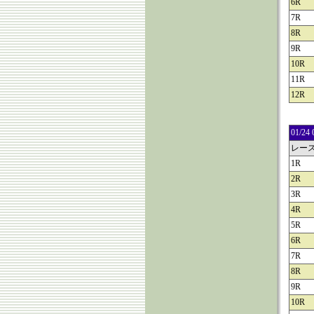
6R
7R
8R
9R
10R
11R
12R
01/
レー
1R
2R
3R
4R
5R
6R
7R
8R
9R
10R