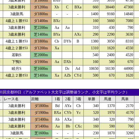
3歳未勝利
ダ1800m
BXb
310
3010
4730
3歳未勝利
ダ1200m
Xb
C
BXa
660
38440
47360
3歳新馬
ダ1800m
-
-
-
1400
9160
14840
4歳上１勝ｸﾗｽ
ダ1400m
BXc
160
5660
7080
3歳未勝利
芝2200m
Aa
Aa
310
430
790
3歳未勝利
芝1400m
BYa
AXc
290
2290
3630
4歳上１勝ｸﾗｽ
ダ1800m
Cb
DYb
B
1380
3050
8310
4歳上２勝ｸﾗｽ
ダ1200m
Xa
1310
1620
4550
若駒S
芝2000m
540
2400
4520
下鴨S
ダ1900m
Aa
DXb
160
580
670
睦月S
芝1600m
Dc
Ad
10650
16130
44900
4歳上２勝ｸﾗｽ
芝1400m
Xa
AZb
CYd
590
670
1620
25 01回京都09日（アルファベット大文字は調整値ランク、小文字は平均ランク）
ス
レース名
距離
1着
2着
3着
単勝
馬連
馬単
3歳未勝利
ダ1800m
Bd
AYa
Cb
340
1370
2170
3歳未勝利
ダ1900m
BXa
CYb
Yc
520
1970
4170
3歳未勝利
ダ1400m
Ab
AXa
340
320
790
3歳未勝利
ダ1400m
Aa
Bb
CXc
160
590
760
3歳新馬
芝1600m
-
-
-
230
1870
3260