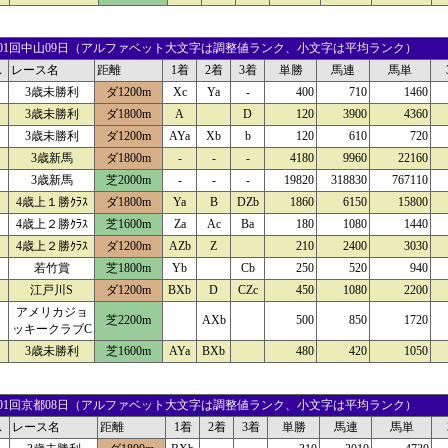
25 01回中山09日（アルファベット大文字は調整値ランク、小文字は平均ランク）
ス
レース名
距離
1着
2着
3着
単勝
馬連
馬単
3歳未勝利
ダ1200m
Xc
Ya
-
400
710
1460
3歳未勝利
ダ1800m
A
D
120
3900
4360
3歳未勝利
ダ1200m
AYa
Xb
b
120
610
720
3歳新馬
ダ1800m
-
-
-
4180
9960
22160
3歳新馬
芝2000m
-
-
-
19820
318830
767110
4歳上１勝ｸﾗｽ
ダ1800m
Ya
B
DZb
1860
6150
15800
4歳上２勝ｸﾗｽ
芝1600m
Za
Ac
Ba
180
1080
1440
4歳上２勝ｸﾗｽ
ダ1200m
AZb
Z
210
2400
3030
若竹賞
芝1800m
Yb
Cb
250
520
940
江戸川S
ダ1200m
BXb
D
CZc
450
1080
2200
アメリカジョ
芝2200m
AXb
500
850
1720
ッキークラブC
3歳未勝利
芝1600m
AYa
BXb
480
420
1050
24 01回京都08日（アルファベット大文字は調整値ランク、小文字は平均ランク）
ス
レース名
距離
1着
2着
3着
単勝
馬連
馬単