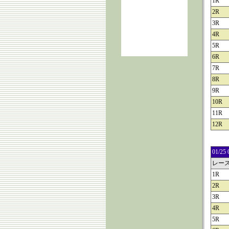
1R
2R
3R
4R
5R
6R
7R
8R
9R
10R
11R
12R
01/
レー
1R
2R
3R
4R
5R