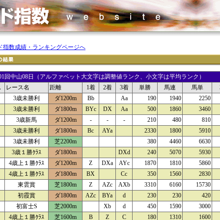
ド指数成績・ランキングページへ
24 01回中山08日（アルファベット大文字は調整値ランク、小文字は平均ランク）
ス
レース名
距離
1着
2着
3着
単勝
馬連
馬単
3歳未勝利
ダ1200m
Bb
Aa
190
1940
2250
3歳未勝利
ダ1800m
BYc
DX
Aa
500
1860
3460
3歳新馬
ダ1200m
-
-
-
210
480
810
3歳未勝利
ダ1800m
Bc
AYa
2330
1800
5910
3歳未勝利
芝2200m
380
4460
6630
3歳１勝ｸﾗｽ
ダ1800m
DXd
240
5070
5930
4歳上１勝ｸﾗｽ
ダ1200m
Z
DXa
AYc
1870
1810
5860
4歳上１勝ｸﾗｽ
ダ1800m
BX
Cc
350
1560
2830
東雲賞
芝1800m
Z
AZc
AXb
3310
6160
15730
初霞賞
ダ1800m
AZc
BYa
d
230
230
420
初富士S
芝2000m
Xb
d
450
1590
3000
4歳上１勝ｸﾗｽ
芝1600m
B
Z
C
180
1310
1600