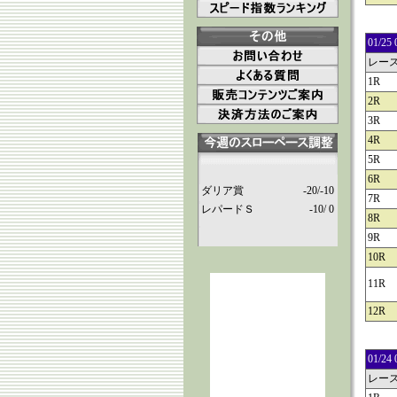
01/
レー
1R
2R
3R
4R
5R
6R
ダリア賞
-20/-10
7R
レパードＳ
-10/ 0
8R
9R
10R
11R
12R
01/
レー