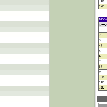
11R
12R
01/
レー
1R
2R
3R
4R
5R
6R
7R
8R
9R
10R
11R
12R