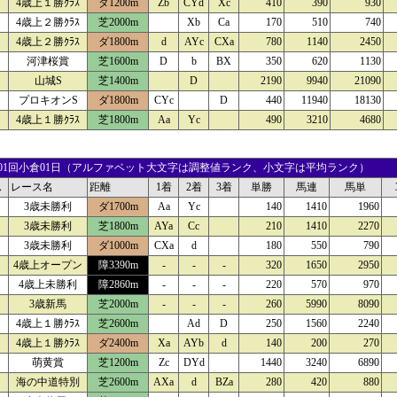
4歳上１勝ｸﾗｽ
ダ1200m
Zb
CYd
Xc
410
390
930
4歳上２勝ｸﾗｽ
芝2000m
Xb
Ca
170
510
740
4歳上２勝ｸﾗｽ
ダ1800m
d
AYc
CXa
780
1140
2450
河津桜賞
芝1600m
D
b
BX
350
620
1130
山城S
芝1400m
D
2190
9940
21090
プロキオンS
ダ1800m
CYc
D
440
11940
18130
4歳上１勝ｸﾗｽ
芝1800m
Aa
Yc
490
3210
4680
24 01回小倉01日（アルファベット大文字は調整値ランク、小文字は平均ランク）
ス
レース名
距離
1着
2着
3着
単勝
馬連
馬単
3歳未勝利
ダ1700m
Aa
Yc
140
1410
1960
3歳未勝利
芝1800m
AYa
Cc
210
1410
2270
3歳未勝利
ダ1000m
CXa
d
180
550
790
4歳上オープン
障3390m
-
-
-
320
1650
2950
4歳上未勝利
障2860m
-
-
-
220
570
970
3歳新馬
芝2000m
-
-
-
260
5990
8090
4歳上１勝ｸﾗｽ
芝2600m
Ad
D
250
1560
2240
4歳上１勝ｸﾗｽ
ダ2400m
Xa
AYb
d
140
200
270
萌黄賞
芝1200m
Zc
DYd
1440
3240
6890
海の中道特別
芝2600m
AXa
d
BZa
280
420
880