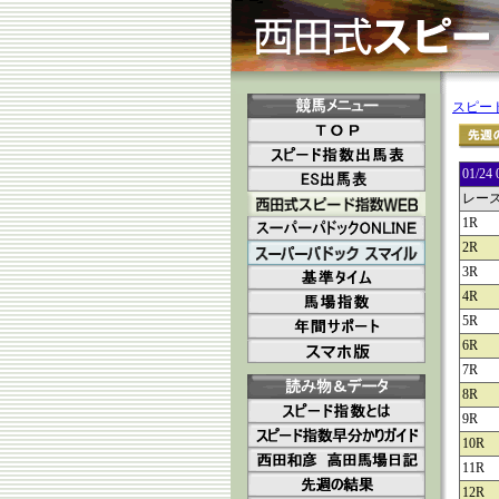
スピー
01/
レー
1R
2R
3R
4R
5R
6R
7R
8R
9R
10R
11R
12R