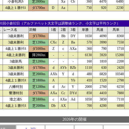
小倉牝馬S
芝2000m
Xa
Cb
360
4470
6480
4歳上１勝ｸﾗｽ
ダ1700m
D
Aa
750
920
2230
25 01回小倉02日（アルファベット大文字は調整値ランク、小文字は平均ランク）
ス
レース名
距離
1着
2着
3着
単勝
馬連
馬単
3歳未勝利
ダ1700m
Bb
DY
1650
4090
8360
3歳未勝利
芝1200m
CXc
Z
Ba
570
3990
7550
4歳上１勝ｸﾗｽ
ダ1000m
Z
c
AXa
360
790
1710
4歳上未勝利
障2860m
-
-
-
6130
5920
15200
3歳新馬
芝1200m
-
-
-
160
1810
2200
3歳未勝利
ダ1700m
d
AYb
BZb
1110
630
2420
3歳未勝利
芝2000m
AXb
Y
d
480
6820
10340
4歳上１勝ｸﾗｽ
芝1800m
A
Yb
410
1520
2790
八幡特別
芝1200m
d
Ac
Y
2000
2760
6250
響灘特別
ダ1700m
AXa
Cc
DYd
850
4410
7880
壇之浦S
芝1800m
c
AXa
Ad
1050
3850
7110
4歳上１勝ｸﾗｽ
芝2000m
Db
AX
700
4200
6890
2026年の開催