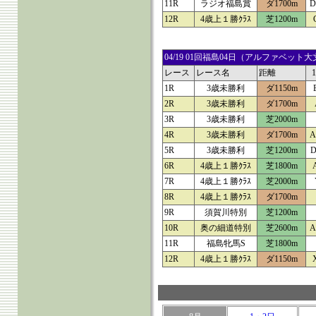
11R
ラジオ福島賞
ダ1700m
D
12R
4歳上１勝ｸﾗｽ
芝1200m
04/19 01回福島04日（アルファベ
レース
レース名
距離
1R
3歳未勝利
ダ1150m
2R
3歳未勝利
ダ1700m
3R
3歳未勝利
芝2000m
4R
3歳未勝利
ダ1700m
A
5R
3歳未勝利
芝1200m
D
6R
4歳上１勝ｸﾗｽ
芝1800m
7R
4歳上１勝ｸﾗｽ
芝2000m
8R
4歳上１勝ｸﾗｽ
ダ1700m
9R
須賀川特別
芝1200m
10R
奥の細道特別
芝2600m
A
11R
福島牝馬S
芝1800m
12R
4歳上１勝ｸﾗｽ
ダ1150m