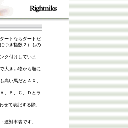
ダートならダートだ
につき指数２）もの
ンク付けしていま
で大きい物から順に
も高い馬だとＡＸ、
Ａ、Ｂ、Ｃ、Ｄとラ
あわせて表記する際、
・連対率表です。