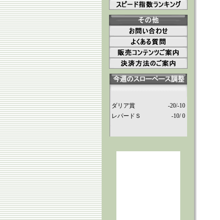
ダリア賞
-20/-10
レパードＳ
-10/ 0