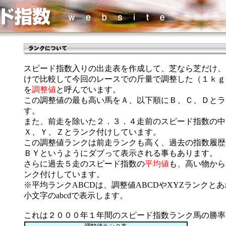
スピード指数入りの出走表を作成して、芝なら芝だけ、
けで比較して今回のレースでの斤量で調整した（１ｋｇ
を
調整値
と呼んでいます。
この調整値の最も高い馬をＡ、以下順にＢ、Ｃ、Ｄとラ
す。
また、前走を除いた２．３．４走前のスピード指数の中
Ｘ、Ｙ、Ｚとランク付けしています。
この調整値ランクは前走ランクも高く、過去の指数履歴
ＢＹというようにダブって表示される事もあります。
さらに過去５走のスピード指数の
平均値
も、高い物から
ンク付けしています。
※平均ランクABCDは、調整値ABCDやXYZランクと
小文字のabcdで表示します。
これは２０００年１年間のスピード指数ランク馬の勝率