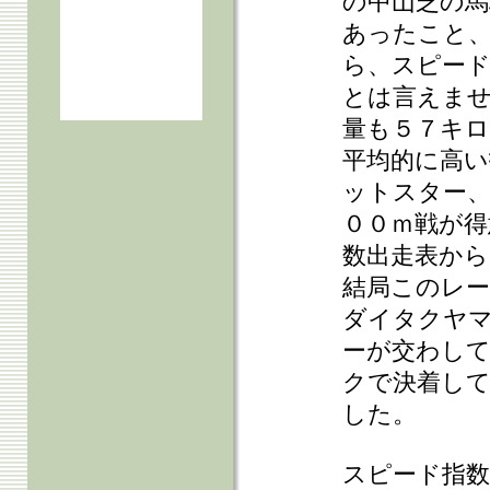
の中山芝の馬
あったこと
ら、スピード
とは言えませ
量も５７キ
平均的に高
ットスター
００ｍ戦が得
数出走表から
結局このレ
ダイタクヤ
ーが交わして
クで決着し
した。
スピード指数