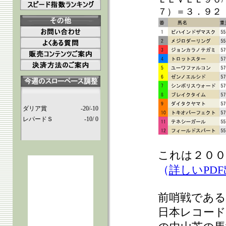
７）＝３．９２
ダリア賞
-20/-10
レパードＳ
-10/ 0
これは２００
（
詳しいPD
前哨戦である
日本レコー