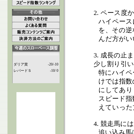
2. ペース
ハイペース
を、その逆
んだ方がい
3. 成長の
少し割り引
ダリア賞
-20/-10
レパードＳ
-10/ 0
特にハイペ
けでは指数
にしてあり
スピード指
えていった
4. 競走馬
追い込み馬