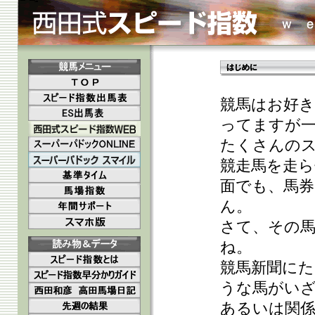
競馬はお好き
ってますが
たくさんの
競走馬を走
面でも、馬券
ん。
さて、その
ね。
競馬新聞にた
うな馬がい
あるいは関