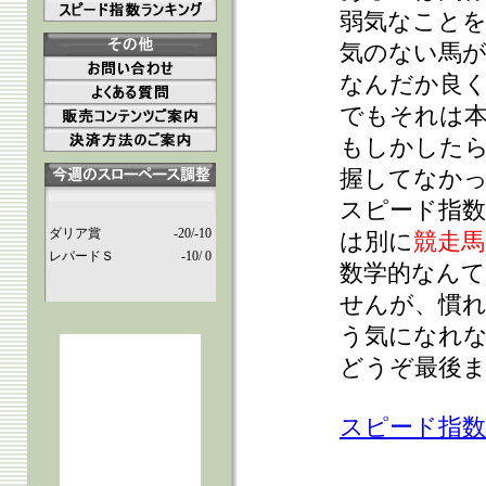
弱気なこと
気のない馬が
なんだか良
でもそれは
もしかしたら
握してなか
スピード指数
ダリア賞
-20/-10
は別に
競走馬
レパードＳ
-10/ 0
数学的なん
せんが、慣
う気になれ
どうぞ最後
スピード指