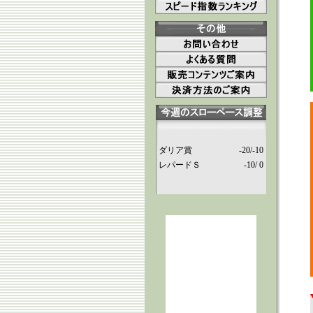
ダリア賞
-20/-10
レパードＳ
-10/ 0