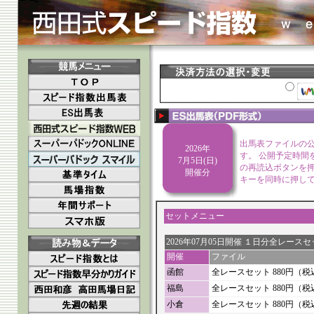
出馬表ファイルの
2026年
す。 公開予定時間
7月5日(日)
の再読込ボタンを押
開催分
キーを同時に押し
セットメニュー
2026年07月05日開催 １日分全レース
開催
ファイル
函館
全レースセット 880円（税
福島
全レースセット 880円（税
小倉
全レースセット 880円（税